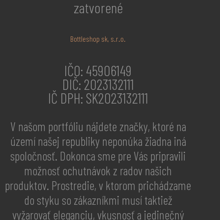
zatvorené
Bottleshop sk, s.r.o.
IČO: 45906149
DIČ: 2023132111
IČ DPH: SK2023132111
V našom portfóliu nájdete značky, ktoré na
území našej republiky neponúka žiadna iná
spoločnosť. Dokonca sme pre Vás pripravili
možnosť ochutnávok z radov našich
produktov. Prostredie, v ktorom prichádzame
do styku so zákazníkmi musí taktiež
vyžarovať eleganciu, vkusnosť a jedinečný