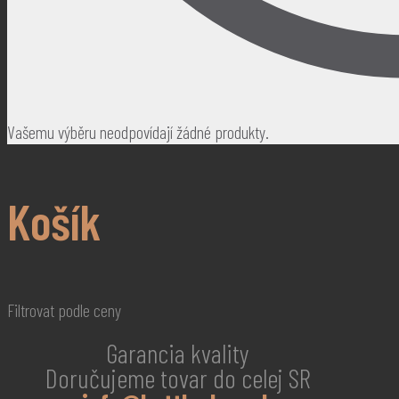
Vašemu výběru neodpovídají žádné produkty.
Košík
Filtrovat podle ceny
Garancia kvality
Doručujeme tovar do celej SR