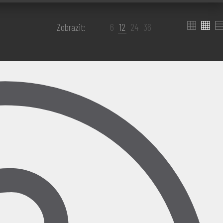
Zobrazit:
6
12
24
36