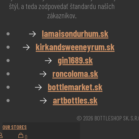
štýl, a teda zodpovedať štandardu našich
zákazníkov.
→
lamaisondurhum.sk
→
kirkandsweeneyrum.sk
→
gin1689.sk
→
roncoloma.sk
→
bottlemarket.sk
→
artbottles.sk
© 2026 BOTTLESHOP SK, S.R.
OUR STORES
0