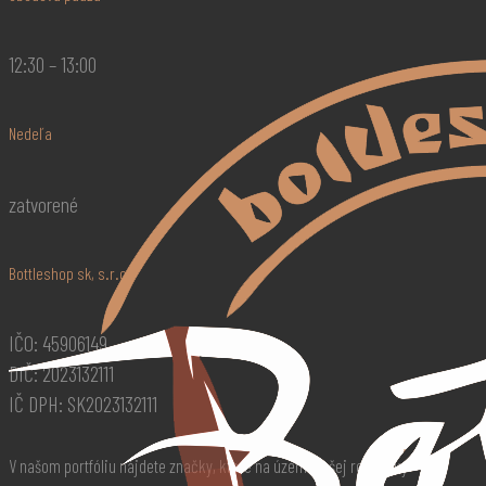
12:30 – 13:00
Nedeľa
zatvorené
Bottleshop sk, s.r.o.
IČO: 45906149
DIČ: 2023132111
IČ DPH: SK2023132111
V našom portfóliu nájdete značky, ktoré na území našej republiky