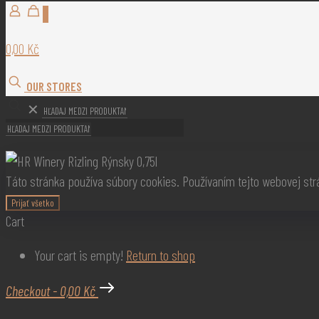
0
OUR STORES
0
0,00 Kč
0,00 Kč
OUR STORES
✕
Táto stránka používa súbory cookies. Používaním tejto webovej st
Prijať všetko
Cart
Your cart is empty!
Return to shop
Checkout
-
0,00 Kč