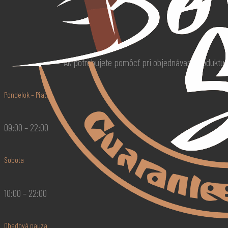
Ak potrebujete pomôcť pri objednávaní produktu
Pondelok – Piatok
09:00 – 22:00
Sobota
10:00 – 22:00
Obedová pauza