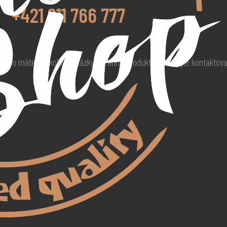
+421 911 766 777
 alebo máte akékoľvek otázky ohľadne produktu neváhajte kontaktov