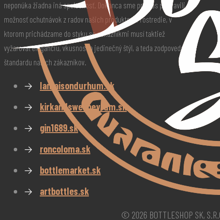
neponúka žiadna iná spoločnosť. Dokonca sme pre Vás pripravili
možnosť ochutnávok z radov našich produktov. Prostredie, v
ktorom prichádzame do styku so zákazníkmi musí taktiež
vyžarovať eleganciu, vkusnosť a jedinečný štýl, a teda zodpovedať
štandardu našich zákazníkov.
→
lamaisondurhum.sk
→
kirkandsweeneyrum.sk
→
gin1689.sk
→
roncoloma.sk
→
bottlemarket.sk
→
artbottles.sk
© 2026 BOTTLESHOP SK, S.R.