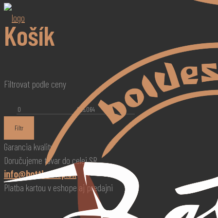
Košík
Filtrovat podle ceny
Minimální
Maximální
cena
cena
Filtr
Garancia kvality
Doručujeme tovar do celej SR
info@bottleshop.sk
Platba kartou v eshope aj predajni