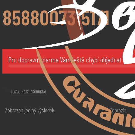
8588007315171
Pro dopravu zdarma Vám ještě chybí objednat za
1
Zobrazen jediný výsledek
Zobrazit: