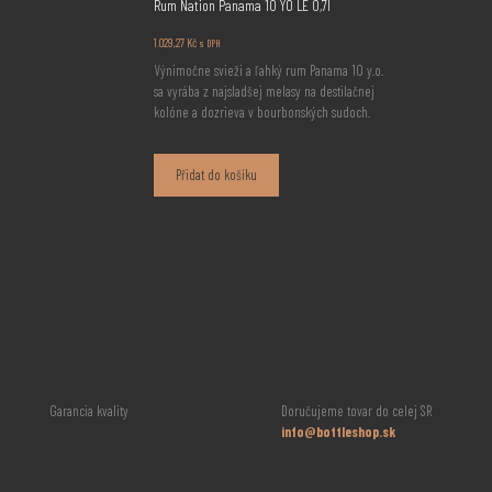
Rum Nation Panama 10 YO LE 0,7l
1.029,27
Kč
s DPH
Výnimočne svieži a ľahký rum Panama 10 y.o.
sa vyrába z najsladšej melasy na destilačnej
kolóne a dozrieva v bourbonských sudoch.
Přidat do košíku
Garancia kvality
Doručujeme tovar do celej SR
info@bottleshop.sk