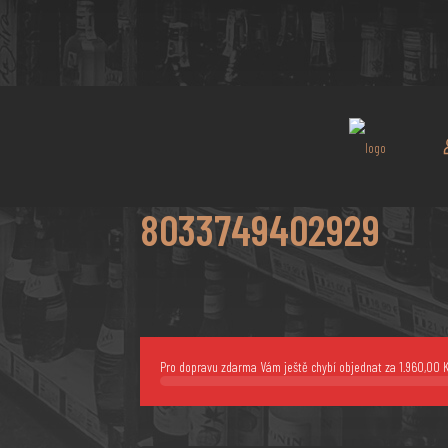
8033749402929
Pro dopravu zdarma Vám ještě chybí objednat za
1.960,00