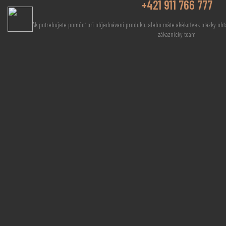
+421 911 766 777
Ak potrebujete pomôcť pri objednávaní produktu alebo máte akékoľvek otázky ohľ
zákaznícky team
Pondelok – Piatok
Bottleshop sk, s.r.o.
09:00 – 22:00
IČO: 45906149
Sobota
DIČ: 2023132111
IČ DPH: SK2023132111
10:00 – 22:00
Obedová pauza
V našom portfóliu nájdete značky, ktoré na území
našej republiky neponúka žiadna iná spoločnosť.
12:30 – 13:00
Dokonca sme pre Vás pripravili možnosť ochutnávok
Nedeľa
z radov našich produktov. Prostredie, v ktorom
prichádzame do styku so zákazníkmi musí taktiež
zatvorené
vyžarovať eleganciu, vkusnosť a jedinečný štýl, a teda
zodpovedať štandardu našich zákazníkov.
© 2026 BOTTLESHOP SK, S.R.O. | EVIDENČNÉ ČÍSLO POVOLENIA NA DIST