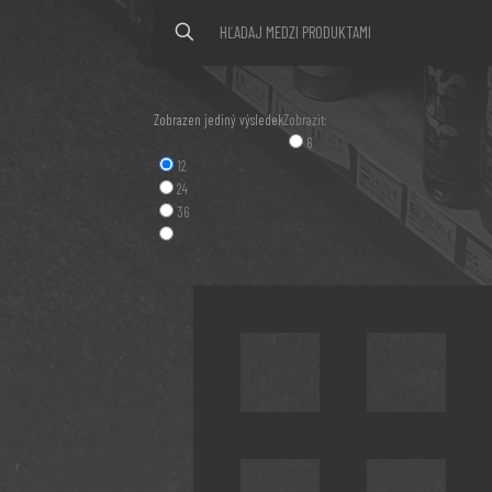
Zobrazen jediný výsledek
Zobrazit:
6
12
24
36