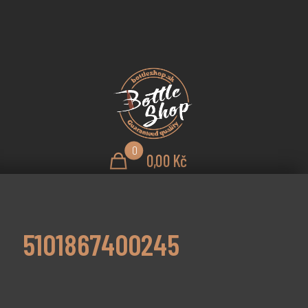
0
0,00 Kč
5101867400245