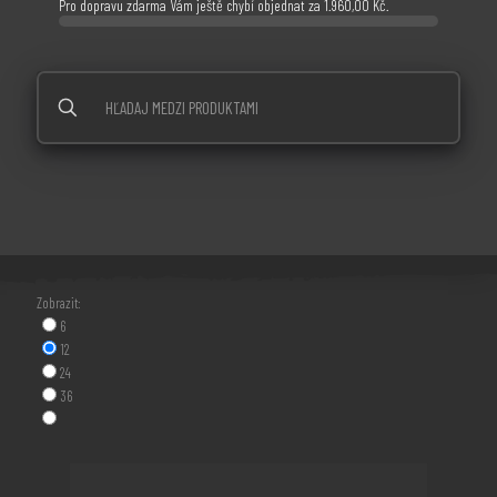
Pro dopravu zdarma Vám ještě chybí objednat za
1.960,00
Kč
.
Zobrazen jediný výsledek
Zobrazit:
6
12
24
36