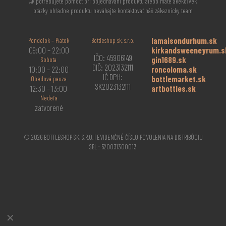
Ak potrebujete pomôcť pri objednávaní produktu alebo máte akékoľvek
otázky ohľadne produktu neváhajte kontaktovať náš zákaznícky team
lamaisondurhum.sk
Pondelok – Piatok
Bottleshop sk, s.r.o.
09:00 – 22:00
kirkandsweeneyrum.s
IČO: 45906149
gin1689.sk
Sobota
DIČ: 2023132111
10:00 – 22:00
roncoloma.sk
IČ DPH:
bottlemarket.sk
Obedová pauza
SK2023132111
12:30 – 13:00
artbottles.sk
Nedeľa
zatvorené
© 2026 BOTTLESHOP SK, S.R.O. | EVIDENČNÉ ČÍSLO POVOLENIA NA DISTRIBÚCIU
SBL : 520031300013
✕