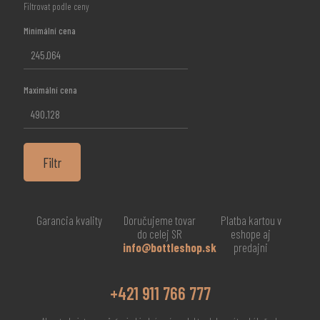
Filtrovat podle ceny
Minimální cena
Maximální cena
Filtr
Garancia kvality
Doručujeme tovar
Platba kartou v
do celej SR
eshope aj
info@bottleshop.sk
predajni
+421 911 766 777