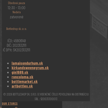
Obedová pauza
12:30 – 13:00
Nedeľa
zatvorené
Bottleshop sk, s.r.o.
IČO: 45906149
DIČ: 2023132111
IČ DPH: SK2023132111
lamaisondurhum.sk
kirkandsweeneyrum.sk
gin1689.sk
roncoloma.sk
bottlemarket.sk
artbottles.sk
© 2026 BOTTLESHOP SK, S.R.O. | EVIDENČNÉ ČÍSLO POVOLENIA NA DISTRIBÚCIU
SBL : 520031300013
OUR STORES