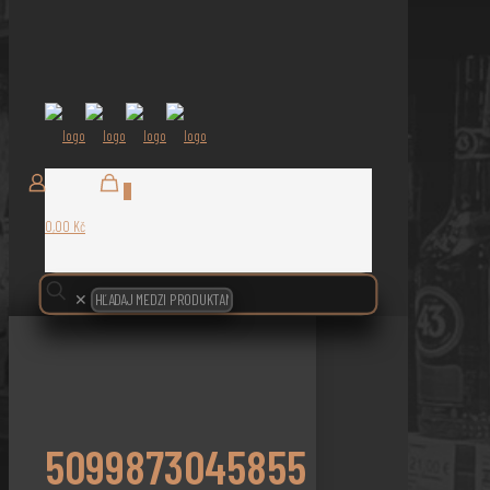
0
0,00 Kč
✕
5099873045855