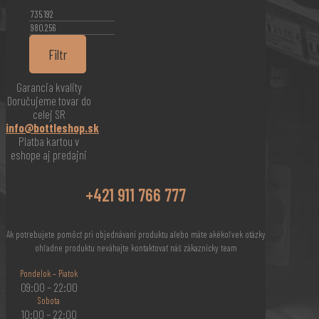
Minimální
cena
Maximální
cena
Filtr
Garancia kvality
Doručujeme tovar do
celej SR
info@bottleshop.sk
Platba kartou v
eshope aj predajni
+421 911 766 777
Ak potrebujete pomôcť pri objednávaní produktu alebo máte akékoľvek otázky
ohľadne produktu neváhajte kontaktovať náš zákaznícky team
Pondelok – Piatok
09:00 – 22:00
Sobota
10:00 – 22:00