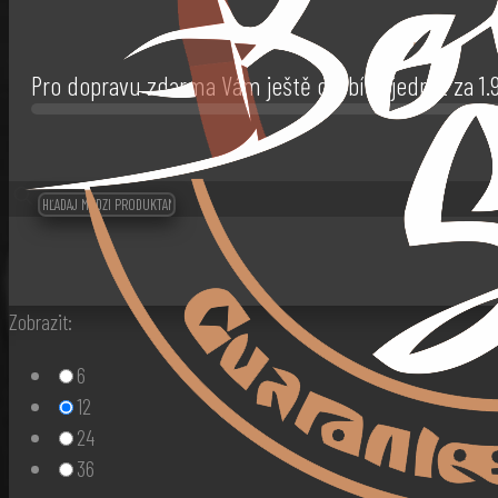
Pro dopravu zdarma Vám ještě chybí objednat za
1
Zobrazit:
6
12
24
36