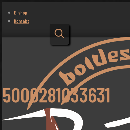
E-shop
Kontakt
5000281033631