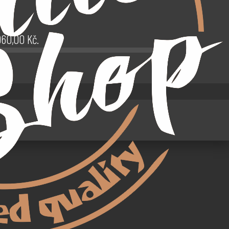
.960,00
Kč
.