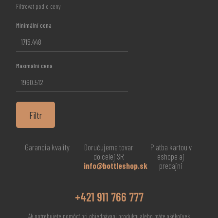
Filtrovat podle ceny
Minimální cena
Maximální cena
Filtr
Garancia kvality
Doručujeme tovar
Platba kartou v
do celej SR
eshope aj
info@bottleshop.sk
predajni
+421 911 766 777
Ak potrebujete pomôcť pri objednávaní produktu alebo máte akékoľvek