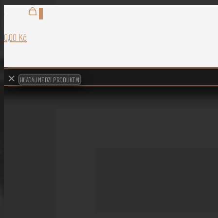
0
0,00 Kč
✕