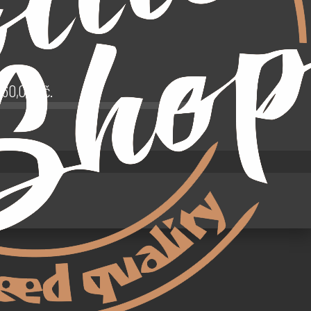
.960,00
Kč
.