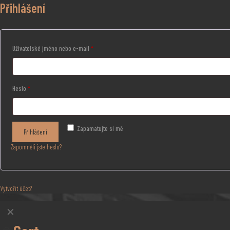
Přihlášení
Uživatelské jméno nebo e-mail
*
Heslo
*
Zapamatujte si mě
Přihlášení
Zapomněli jste heslo?
Vytvořit účet?
✕