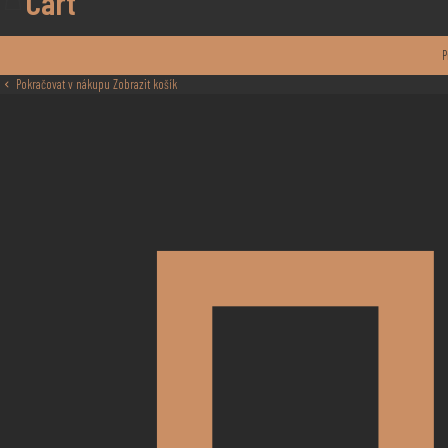
Cart
P
Pokračovat v nákupu
Zobrazit košík