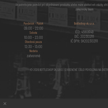
Ak potrebujete pomôcť pri objednávaní produktu alebo máte akékoľvek otázky ohľ
zákaznícky team
Pondelok – Piatok
Bottleshop sk, s.r.o.
09:00 – 22:00
IČO: 45906149
Sobota
DIČ: 2023132111
10:00 – 22:00
IČ DPH: SK2023132111
Obedová pauza
12:30 – 13:00
Nedeľa
zatvorené
© 2026 BOTTLESHOP SK, S.R.O. | EVIDENČNÉ ČÍSLO POVOLENIA NA DIST
✕