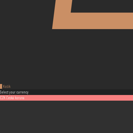
0
Košík
Select your currency
CZK
Česká koruna