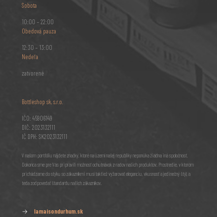
Sobota
10:00 – 22:00
Obedová pauza
12:30 – 13:00
Nedeľa
zatvorené
Bottleshop sk, s.r.o.
IČO: 45906149
DIČ: 2023132111
IČ DPH: SK2023132111
V našom portfóliu nájdete značky, ktoré na území našej republiky neponúka žiadna iná spoločnosť.
Dokonca sme pre Vás pripravili možnosť ochutnávok z radov našich produktov. Prostredie, v ktorom
prichádzame do styku so zákazníkmi musí taktiež vyžarovať eleganciu, vkusnosť a jedinečný štýl, a
teda zodpovedať štandardu našich zákazníkov.
→
lamaisondurhum.sk