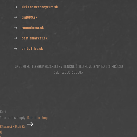
→
kirkandsweeneyrum.sk
→
gin1689.sk
→
roncoloma.sk
→
bottlemarket.sk
→
artbottles.sk
© 2026 BOTTLESHOP SK, S.R.O. | EVIDENČNÉ ČÍSLO POVOLENIA NA DISTRIBÚCIU
SBL : 520031300013
Cart
Your cart is empty!
Return to shop
Checkout
-
0,00 Kč
0