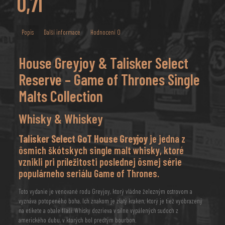
0,7l
Popis
Další informace
Hodnocení
0
House Greyjoy & Talisker Select
Reserve – Game of Thrones Single
Malts Collection
Whisky & Whiskey
Talisker Select GoT House Greyjoy
je jedna z
ôsmich škótskych single malt whisky, ktoré
vznikli pri príležitosti poslednej ôsmej série
populárneho seriálu Game of Thrones.
Toto vydanie je venované rodu Greyjoy, ktorý vládne železným ostrovom a
vyznáva potopeného boha. Ich znakom je zlatý kraken, ktorý je tiež vyobrazený
na etikete a obale fľaši. Whisky dozrieva v silne vypálených sudoch z
amerického dubu, v ktorých bol predtým bourbon.