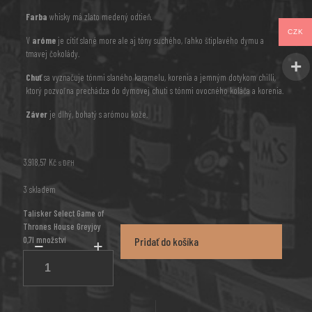
Farba
whisky má zlato medený odtieň.
CZK
V
aróme
je cítiť slané more ale aj tóny suchého, ľahko štiplavého dymu a
tmavej čokolády.
Chuť
sa vyznačuje tónmi slaného karamelu, korenia a jemným dotykom chilli,
ktorý pozvoľna prechádza do dymovej chuti s tónmi ovocného koláča a korenia.
Záver
je dlhý, bohatý s arómou kože.
3.918,57
Kč
s DPH
3 skladem
Talisker Select Game of
Thrones House Greyjoy
0,7l množství
Pridať do košíka