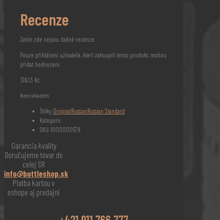
Recenze
Zatím zde nejsou žádné recenze.
Pouze přihlášení uživatelé, kteří zakoupili tento produkt, mohou
přidat hodnocení.
316,13
Kč
Není skladem
Štítky:
Original
Russian
Russian Standard
Kategorií:
SKU:
1000000578
Garancia kvality
Doručujeme tovar do
celej SR
info@bottleshop.sk
Platba kartou v
eshope aj predajni
+421 911 766 777