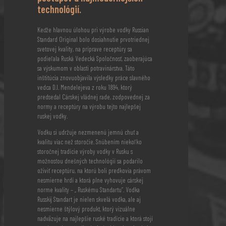
technológií.
Keďže hlavnou úlohou pri výrobe vodky Russian
Standard Original bolo dosiahnutie prvotriednej
svetovej kvality, na príprave receptúry sa
podieľala Ruská Vedecká Spoločnosť, zaoberajúca
sa výskumom v oblasti potravinárstva. Táto
inštitúcia znovuobjavila výsledky práce slavného
vedca D.I. Mendelejeva z roku 1894, ktorý
predsedal Cárskej vládnej rade, zodpovednej za
normy a receptúry na výrobu tejto najlepšej
ruskej vodky.
Vodku si udržuje nezmenenú jemnú chuť a
kvalitu viac než storočie. Snúbením niekoľko
storočnej tradície výroby vodky v Rusku s
možnosťou dnešných technológií sa podarilo
oživiť receptúru, na ktorú boli predkovia právom
nesmierne hrdí a ktorá plne vyhovuje cárskej
norme kvality – „ Ruskému Standartu“. Vodka
Russkij Standart je nielen skvelá vodka, ale aj
nesmierne štýlový produkt, ktorý vizuálne
nadväzuje na najlepšie ruské tradície a ktorá stojí