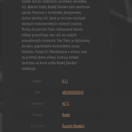
vysoko nad tzv. tradičnými výrobkami sovietskej
éry. Balenie Vodky Russkij Standart bolo navrhnuté
pánom Petersom z londýnskej designerskej
dielne Identica Ltd., ktorá je tvorcom mnohých
slávnych medzinárodných známych značiek.
Prelisy na povrchu fľaše, zdôraznené tvarom
etikety pripomínajú tvar veží na ruských
pravoslávnych chrámoch. Tvar fľaše je štylizovaný
do tvaru gigantického kremeľského zvonu
Kolokolu. Podpis D.I. Mendelejeva a erbový znak
na prednej strane etikety ilustrujú bohaté
dedičstvo na ktoré vodka Russkij Standart
nadväzuje.
Objem
0,7 l
EAN
4603400000043
Alkohol
40 %
Pôvod
Rusko
Výrobca
Russian Standard