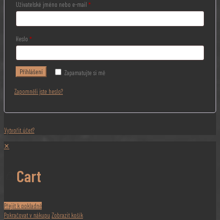
Uživatelské jméno nebo e-mail
*
Heslo
*
Přihlášení
Zapamatujte si mě
Zapomněli jste heslo?
Vytvořit účet?
✕
Cart
Přejít k pokladně
Pokračovat v nákupu
Zobrazit košík