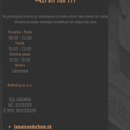
Ak potrebujete pomôcť pri objednávaní produktu alebo máte akékoľvek otázky
ohľadne produktu neváhajte kontaktovať náš zákaznícky team
Pondelok – Piatok
09:00 – 22:00
Sobota
10:00 – 22:00
Obedová pauza
12:30 – 13:00
Nedeľa
zatvorené
Bottleshop sk, s.r.o.
IČO: 45906149
DIČ: 2023132111
IČ DPH: SK2023132111
lamaisondurhum.sk