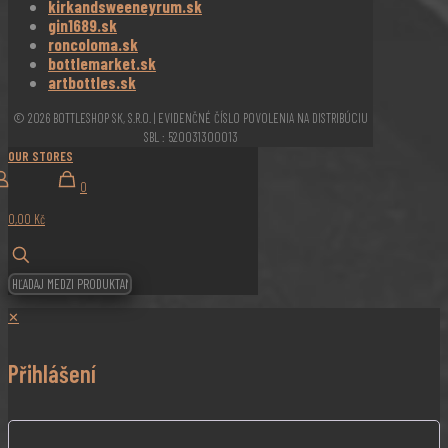
kirkandsweeneyrum.sk
gin1689.sk
roncoloma.sk
bottlemarket.sk
artbottles.sk
© 2026 BOTTLESHOP SK, S.R.O. | EVIDENČNÉ ČÍSLO POVOLENIA NA DISTRIBÚCIU
SBL : 520031300013
OUR STORES
0
0,00 Kč
✕
Přihlášení