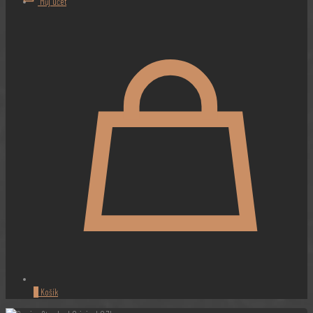
Můj účet
0
Košík