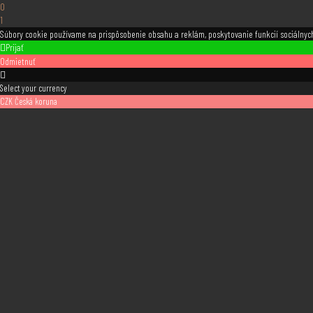
0
1
Súbory cookie používame na prispôsobenie obsahu a reklám, poskytovanie funkcií sociálnych
Prijať
Odmietnuť
Select your currency
CZK
Česká koruna