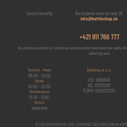
Garancia kvality
Doručujeme tovar do celej SR
info@bottleshop.sk
+421 911 766 777
Ak potrebujete pomôcť pri objednávaní produktu alebo máte akékoľvek otázky ohľ
zákaznícky team
Pondelok – Piatok
Bottleshop sk, s.r.o.
09:00 – 22:00
IČO: 45906149
Sobota
DIČ: 2023132111
10:00 – 22:00
IČ DPH: SK2023132111
Obedová pauza
12:30 – 13:00
Nedeľa
zatvorené
© 2026 BOTTLESHOP SK, S.R.O. | EVIDENČNÉ ČÍSLO POVOLENIA NA DIST