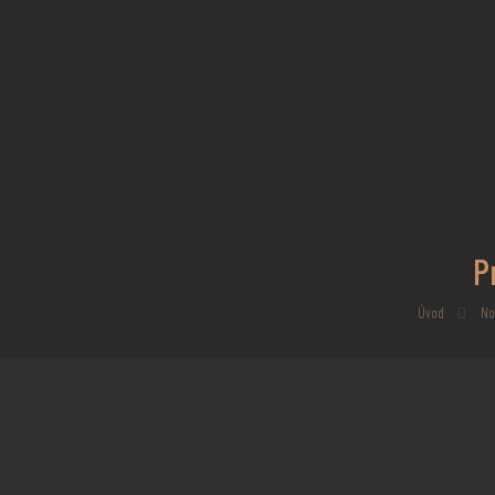
P
Úvod
Nor