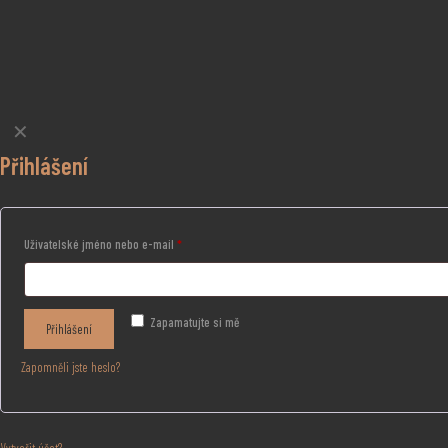
✕
Přihlášení
Uživatelské jméno nebo e-mail
*
Zapamatujte si mě
Přihlášení
Zapomněli jste heslo?