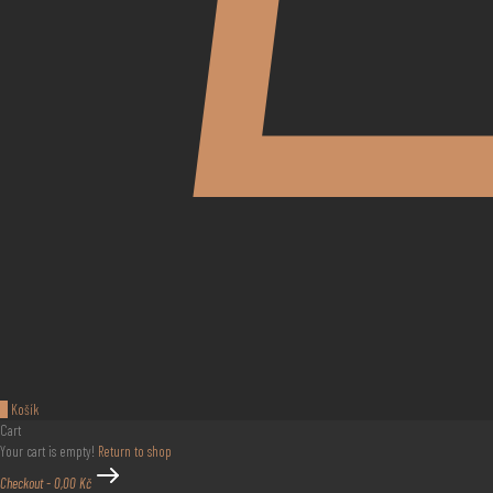
0
Košík
Cart
Your cart is empty!
Return to shop
Checkout
-
0,00 Kč