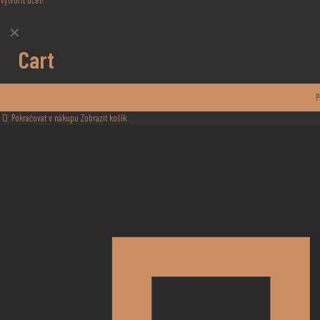
Vytvořit účet?
✕
Cart
P
Pokračovat v nákupu
Zobrazit košík