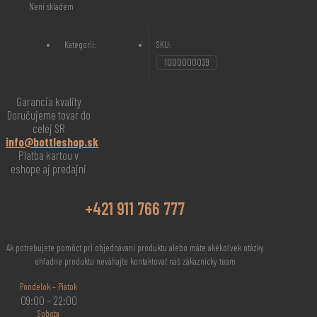
Není skladem
Kategorií:
SKU:
1000000039
Garancia kvality
Doručujeme tovar do
celej SR
info@bottleshop.sk
Platba kartou v
eshope aj predajni
+421 911 766 777
Ak potrebujete pomôcť pri objednávaní produktu alebo máte akékoľvek otázky
ohľadne produktu neváhajte kontaktovať náš zákaznícky team
Pondelok – Piatok
09:00 – 22:00
Sobota