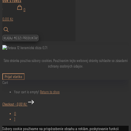
OUR STORES
0
0,00 Kč
Táto stránka používa súbory cookies. Používaním tejto webovej stránky súhlasíte so zásadami
ochrany osobných údajov.
Prijať všetko
Cart
Your cart is empty!
Return to shop
Checkout
-
0,00 Kč
0
1
Súbory cookie používame na prispôsobenie obsahu a reklám, poskytovanie funkcií