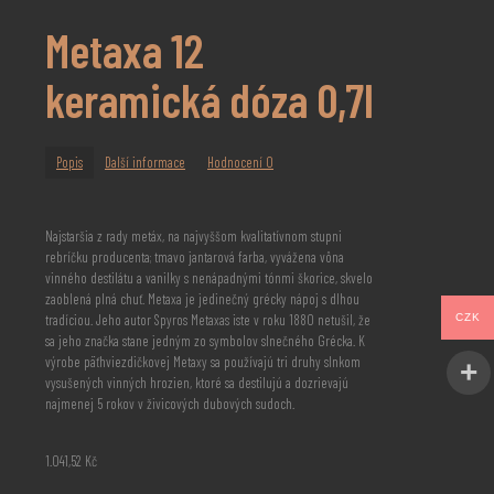
Metaxa 12
keramická dóza 0,7l
Popis
Další informace
Hodnocení
0
Najstaršia z rady metáx, na najvyššom kvalitatívnom stupni
rebríčku producenta; tmavo jantarová farba, vyvážena vôna
vinného destilátu a vanilky s nenápadnými tónmi škorice, skvelo
zaoblená plná chuť. Metaxa je jedinečný grécky nápoj s dlhou
CZK
tradíciou. Jeho autor Spyros Metaxas iste v roku 1880 netušil, že
sa jeho značka stane jedným zo symbolov slnečného Grécka. K
výrobe päťhviezdičkovej Metaxy sa používajú tri druhy slnkom
vysušených vinných hrozien, ktoré sa destilujú a dozrievajú
najmenej 5 rokov v živicových dubových sudoch.
1.041,52
Kč