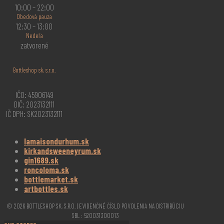
10:00 – 22:00
Obedová pauza
12:30 – 13:00
Nedeľa
zatvorené
Bottleshop sk, s.r.o.
IČO: 45906149
DIČ: 2023132111
IČ DPH: SK2023132111
lamaisondurhum.sk
kirkandsweeneyrum.sk
gin1689.sk
roncoloma.sk
bottlemarket.sk
artbottles.sk
© 2026 BOTTLESHOP SK, S.R.O. | EVIDENČNÉ ČÍSLO POVOLENIA NA DISTRIBÚCIU
SBL : 520031300013