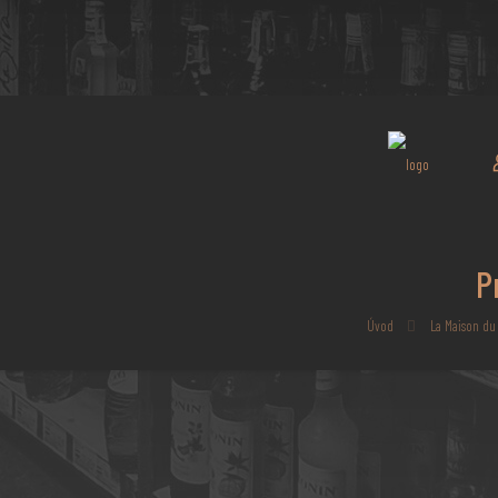
P
Úvod
La Maison du