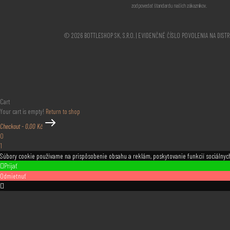
zodpovedať štandardu našich zákazníkov.
© 2026 BOTTLESHOP SK, S.R.O. | EVIDENČNÉ ČÍSLO POVOLENIA NA DIST
Cart
Your cart is empty!
Return to shop
Checkout
-
0,00 Kč
0
1
Súbory cookie používame na prispôsobenie obsahu a reklám, poskytovanie funkcií sociálnych
Prijať
Odmietnuť