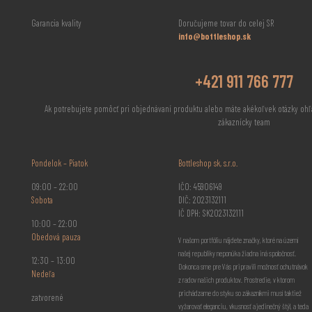
Garancia kvality
Doručujeme tovar do celej SR
info@bottleshop.sk
+421 911 766 777
Ak potrebujete pomôcť pri objednávaní produktu alebo máte akékoľvek otázky ohľ
zákaznícky team
Pondelok – Piatok
Bottleshop sk, s.r.o.
09:00 – 22:00
IČO: 45906149
Sobota
DIČ: 2023132111
IČ DPH: SK2023132111
10:00 – 22:00
Obedová pauza
V našom portfóliu nájdete značky, ktoré na území
našej republiky neponúka žiadna iná spoločnosť.
12:30 – 13:00
Dokonca sme pre Vás pripravili možnosť ochutnávok
Nedeľa
z radov našich produktov. Prostredie, v ktorom
prichádzame do styku so zákazníkmi musí taktiež
zatvorené
vyžarovať eleganciu, vkusnosť a jedinečný štýl, a teda