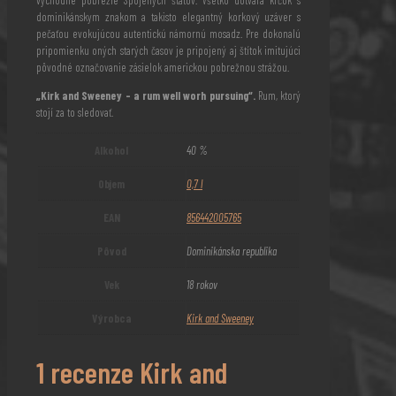
východné pobrežie Spojených štátov. Všetko dotvára krčok s
dominikánskym znakom a takisto elegantný korkový uzáver s
pečaťou evokujúcou autentickú námornú mosadz. Pre dokonalú
pripomienku oných starých časov je pripojený aj štítok imitujúci
pôvodné označovanie zásielok americkou pobrežnou strážou.
„Kirk and Sweeney – a rum well worh pursuing“.
Rum, ktorý
stojí za to sledovať.
Alkohol
40 %
Objem
0,7 l
EAN
856442005765
Pôvod
Dominikánska republika
Vek
18 rokov
Výrobca
Kirk and Sweeney
1 recenze
Kirk and