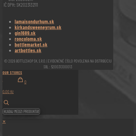
IČ DPH: SK2023132111
lamaisondurhum.sk
kirkandsweeneyrum.sk
gin1689.sk
roncoloma.sk
bottlemarket.sk
artbottles.sk
© 2026 BOTTLESHOP SK, S.R.O. | EVIDENČNÉ ČÍSLO POVOLENIA NA DISTRIBÚCIU
SBL : 520031300013
OUR STORES
0
0,00 Kč
✕