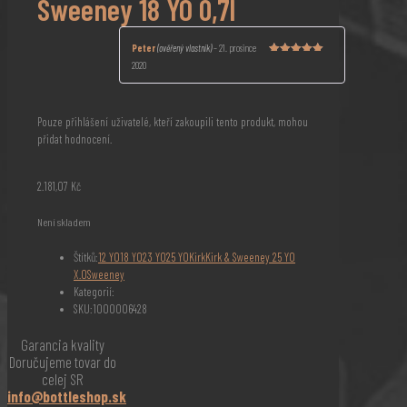
Sweeney 18 YO 0,7l
Peter
(ověřený vlastník)
–
21. prosince
Hodnocení
2020
5
z 5
Pouze přihlášení uživatelé, kteří zakoupili tento produkt, mohou
přidat hodnocení.
2.181,07
Kč
Není skladem
Štítků:
12 YO
18 YO
23 YO
25 YO
Kirk
Kirk & Sweeney 25 YO
X.O
Sweeney
Kategorií:
SKU:
1000006428
Garancia kvality
Doručujeme tovar do
celej SR
info@bottleshop.sk