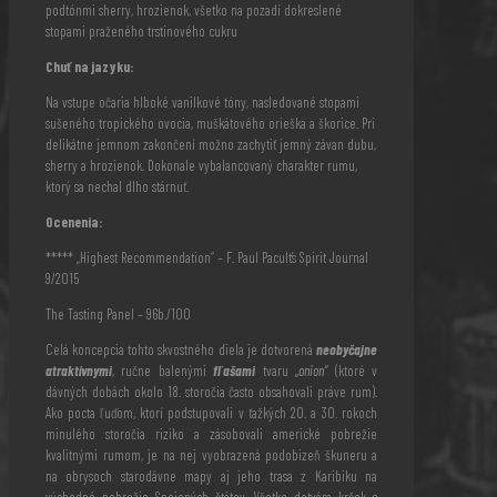
podtónmi sherry, hrozienok, všetko na pozadí dokreslené
stopami praženého trstinového cukru
Chuť na jazyku:
Na vstupe očaria hlboké vanilkové tóny, nasledované stopami
sušeného tropického ovocia, muškátového orieška a škorice. Pri
delikátne jemnom zakončení možno zachytiť jemný závan dubu,
sherry a hrozienok. Dokonale vybalancovaný charakter rumu,
ktorý sa nechal dlho stárnuť.
Ocenenia:
***** „Highest Recommendation“ – F. Paul Pacult’s Spirit Journal
9/2015
The Tasting Panel – 96b./100
Celá koncepcia tohto skvostného diela je dotvorená
neobyčajne
atraktívnymi
, ručne balenými
fľašami
tvaru
„onion“
(ktoré v
dávných dobách okolo 18. storočia často obsahovali práve rum).
Ako pocta ľuďom, ktorí podstupovali v ťažkých 20. a 30. rokoch
minulého storočia riziko a zásobovali americké pobrežie
kvalitnými rumom, je na nej vyobrazená podobizeň škuneru a
na obrysoch starodávne mapy aj jeho trasa z Karibiku na