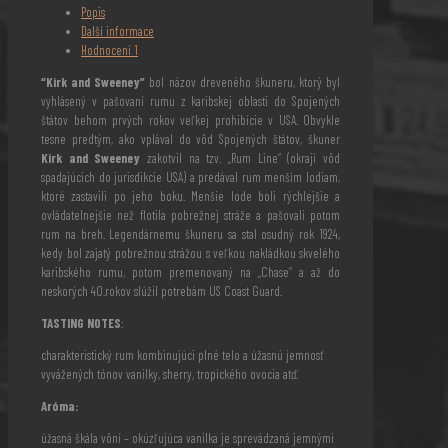
Popis
Další informace
Hodnocení
1
“Kirk and Sweeney”
bol názov dreveného škuneru, ktorý byl
vyhlásený v pašovaní rumu z karibskej oblasti do Spojených
štátov behom prvých rokov veľkej prohibície v USA. Obvykle
tesne predtým, ako vplával do vôd Spojených štátov, škuner
Kirk and Sweeney
zakotvil na tzv. „Rum Line“ (okraji vôd
spadajúcich do jurisdikcie USA) a predával rum menším lodiam,
ktoré zastavili po jeho boku. Menšie lode boli rýchlejšie a
ovládatelnejšie než flotila pobrežnej stráže a pašovali potom
rum na breh. Legendárnemu škuneru sa stal osudný rok 1924,
kedy bol zajatý pobrežnou strážou s veľkou nakládkou skvelého
karibského rumu, potom premenovaný na „Chase“ a až do
neskorých 40.rokov slúžil potrebám US Coast Guard.
TASTING NOTES
:
charakteristický rum kombinujúci plné telo a úžasnú jemnosť
vyvážených tónov vanilky, sherry, tropického ovocia atď.
Aróma:
úžasná škála vôní – okúzľujúca vanilka je sprevádzaná jemnými