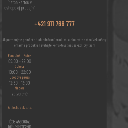
Platba kartou v
eshope aj predajni
+421 911 766 777
Ak potrebujete pomôcť pri objednávaní produktu alebo máte akékoľvek otázky
ohľadne produktu neváhajte kontaktovať náš zákaznícky team
Pondelok – Piatok
09:00 – 22:00
Sobota
10:00 – 22:00
Obedová pauza
12:30 – 13:00
Nedeľa
zatvorené
Bottleshop sk, s.r.o.
IČO: 45906149
DIČ: 2023132111