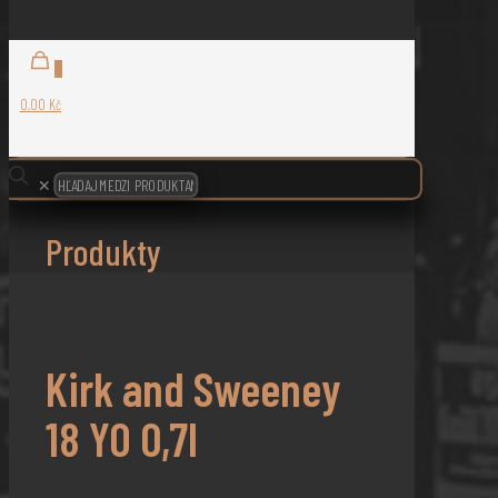
0
0,00 Kč
✕
Produkty
Kirk and Sweeney
18 YO 0,7l