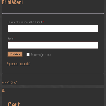
Přihlášení
Uživatelské jméno nebo e-mail
*
Heslo
*
Přihlášení
Zapamatujte si mě
Zapomněli jste heslo?
Vytvořit účet?
✕
Cart