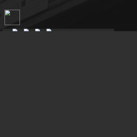
0
0,00 Kč
OUR STORES
✕
Produkty
Úvod
Kavalan Concertmaster Whisky 1l