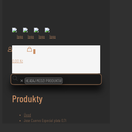
0
0,00 Kč
✕
Produkty
Úvod
Jose Cuervo Especial plata 0,7l