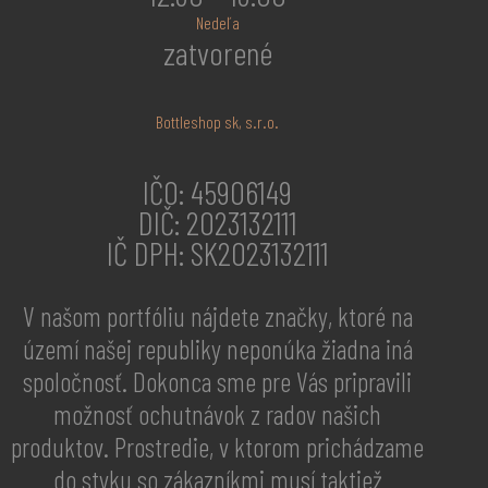
Nedeľa
zatvorené
Bottleshop sk, s.r.o.
IČO: 45906149
DIČ: 2023132111
IČ DPH: SK2023132111
V našom portfóliu nájdete značky, ktoré na
území našej republiky neponúka žiadna iná
spoločnosť. Dokonca sme pre Vás pripravili
možnosť ochutnávok z radov našich
produktov. Prostredie, v ktorom prichádzame
do styku so zákazníkmi musí taktiež