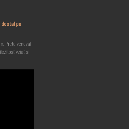
 dostal po
om. Preto venoval
ežitosť vziať si