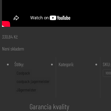
330,84
Kč
Není skladem
Štítky:
Kategorií:
SKU:
Coolpack
100
coolpack jagermeister
Jägermeister
Garancia kvality