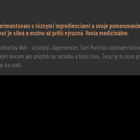
perimentovaní s rôznymi ingredienciami a svoje pomenovanie
ť je silná a možno až príliš výrazná. Vonia medicinálne.
jedinečný likér – úspešný Jägermeister. Curt Mast bol vášnivým lovc
m lovcom ako prípitok na začiatku a konci lovu. Teraz je tu nová príl
e ice cold.