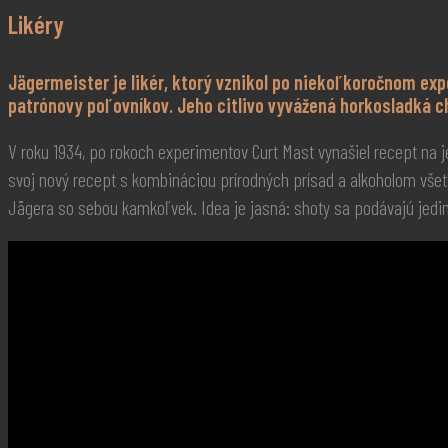
Likéry
Jägermeister je likér, ktorý vznikol po niekoľkoročnom ex
patrónovy poľovníkov. Jeho citlivo vyvážená horkosladká chu
V roku 1934, po rokoch experimentov Curt Mast vynašiel recept na 
svoj nový recept s kombináciou prírodných prísad a alkoholom všetký
Jägera so sebou kamkoľvek. Idea je jasná: shoty sa podávajú jedin