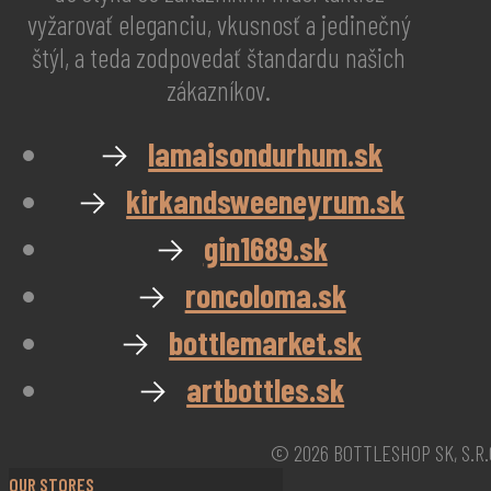
vyžarovať eleganciu, vkusnosť a jedinečný
štýl, a teda zodpovedať štandardu našich
zákazníkov.
→
lamaisondurhum.sk
→
kirkandsweeneyrum.sk
→
gin1689.sk
→
roncoloma.sk
→
bottlemarket.sk
→
artbottles.sk
© 2026 BOTTLESHOP SK, S.R.
OUR STORES