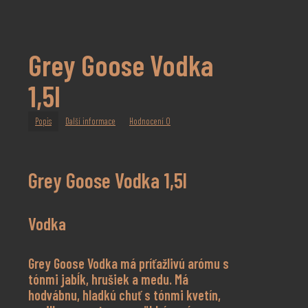
Grey Goose Vodka
1,5l
Popis
Další informace
Hodnocení
0
Grey Goose Vodka 1,5l
Vodka
Grey Goose Vodka má príťažlivú arómu s
tónmi jabĺk, hrušiek a medu. Má
hodvábnu, hladkú chuť s tónmi kvetín,