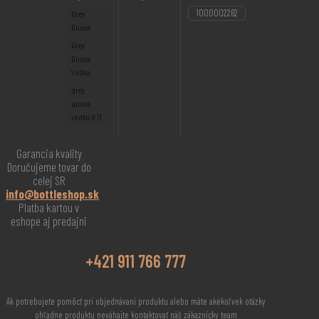
1000002262
Grey
Goose
Grey
Goose
Vodka
grey
goose
vodka 0 7l
Garancia kvality
Doručujeme tovar do
celej SR
info@bottleshop.sk
Platba kartou v
eshope aj predajni
+421 911 766 777
Ak potrebujete pomôcť pri objednávaní produktu alebo máte akékoľvek otázky
ohľadne produktu neváhajte kontaktovať náš zákaznícky team