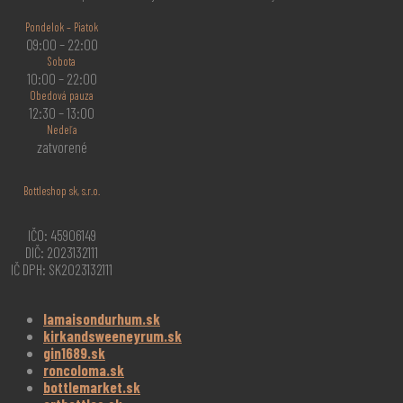
Pondelok – Piatok
09:00 – 22:00
Sobota
10:00 – 22:00
Obedová pauza
12:30 – 13:00
Nedeľa
zatvorené
Bottleshop sk, s.r.o.
IČO: 45906149
DIČ: 2023132111
IČ DPH: SK2023132111
lamaisondurhum.sk
kirkandsweeneyrum.sk
gin1689.sk
roncoloma.sk
bottlemarket.sk