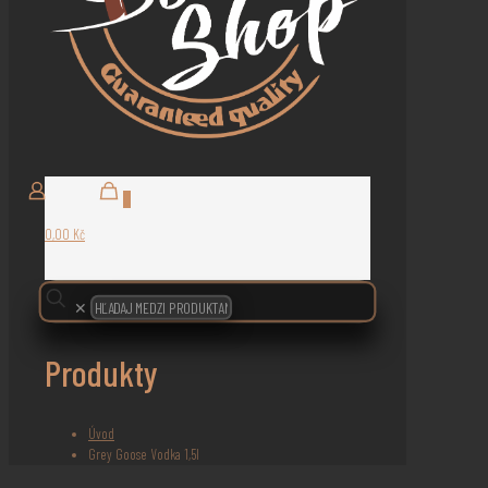
0
0,00 Kč
✕
Produkty
Úvod
Grey Goose Vodka 1,5l