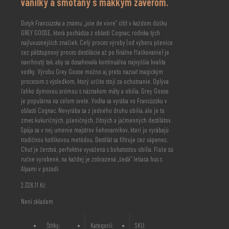
vanilky a smotany s mäkkým záverom.
Dotyk Francúzska a známu „joie de vivre“ cítiť v každom dúšku
GREY GOOSE, ktorá pochádza z oblasti Cognac, rodiska tých
najluxusnejších značiek. Celý proces výroby (od výberu pšenice
cez päťstupnový proces destilácie až po finálne fľaškovanie) je
navrhnutý tak, aby sa dosahovala kontinuálna najvyššia kvalita
vodky. Výrobu Grey Goose možno aj preto nazvať magickým
procesom s výsledkom, ktorý určite stojí za ochutnanie. Oplýva
ľahko dymovou arómou s náznakom mäty a obilia. Grey Goose
je populárna na celom svete. Vodka sa vyrába vo Francúzsku v
oblasti Cognac. Nevyrába sa z jedného druhu obilia, ale je to
zmes kukuričných, pšeničných, žitných a jačmenných destilátov.
Spája sa v nej umenie majstrov liehovarníkov, ktorí ju vyrábajú
tradičnou kotlíkovou metódou. Destilát sa filtruje cez vápenec.
Chuť je čerstvá, perfektne vyvážená s bohatosťou obilia. Fľaše sú
ručne vyrobené, na každej je zobrazená „šedá“ letiaca hus s
Alpami v pozadí.
2.328,11
Kč
Není skladem
Štítky:
Kategorií:
SKU: