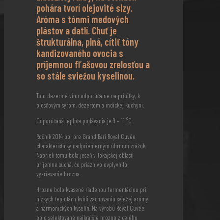
pohára tvorí olejovité slzy.
Aróma s tónmi medových
plástov a datlí. Chuť je
štrukturálna, plná, cítiť tóny
kandizovaného ovocia s
príjemnou fľašovou zrelosťou a
so stále sviežou kyselinou.
Toto dezertné víno odporúčame na prípitky, k
plesňovým syrom, dezertom a indickej kuchyni.
Odporúčaná teplota podávania je 9 – 11 °C.
Ročník 2014 bol pre Grand Bari Royal Cuvée
charakteristický nadpriemerným úhrnom zrážok.
Napriek tomu bola jeseň v Tokajskej oblasti
príjemne suchá, čo priaznivo ovplyvnilo
vyzrievanie hrozna.
Hrozne bolo kvasené riadenou fermentáciou pri
nízkych teplotách kvôli zachovaniu sviežej arómy
a harmonických kyselín. Na výrobu Royal Cuvée
bolo selektované najkrajšie hrozno z celého