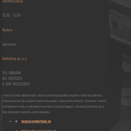
Obedová pauza
12:30 – 13:00
Nedeľa
zatvorené
Bottleshop sk, s.r.o.
IČO: 45906149
DIČ: 2023132111
IČ DPH: SK2023132111
V našom portfóliu nájdete značky, ktoré na území našej republiky neponúka žiadna iná spoločnosť.
Dokonca sme pre Vás pripravili možnosť ochutnávok z radov našich produktov. Prostredie, v ktorom
prichádzame do styku so zákazníkmi musí taktiež vyžarovať eleganciu, vkusnosť a jedinečný štýl, a
teda zodpovedať štandardu našich zákazníkov.
→
lamaisondurhum.sk