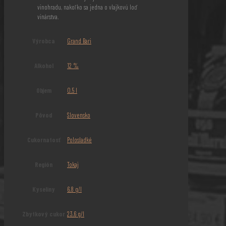
vinohradu, nakoľko sa jedna o vlajkovú loď
vinárstva.
Výrobca
Grand Bari
Alkohol
12 %
Objem
0,5 l
Pôvod
Slovensko
Cukornatosť
Polosladké
Región
Tokaj
Kyseliny
6,8 g/l
Zbytkový cukor
23,6 g/l