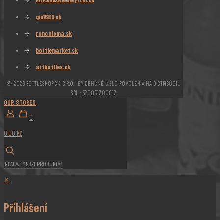
→
kirkandsweeneyrum.sk
→
gin1689.sk
→
roncoloma.sk
→
bottlemarket.sk
→
artbottles.sk
© 2026 BOTTLESHOP SK, S.R.O. | EVIDENČNÉ ČÍSLO POVOLENIA NA DISTRIBÚCIU
SBL : 520031300013
OUR STORES
0
0,00 Kč
✕
Přihlášení