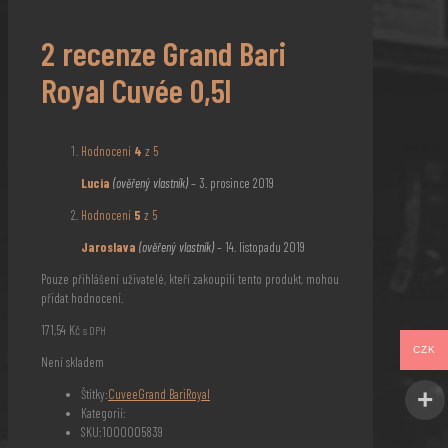
2 recenze
Grand Bari
Royal Cuvée 0,5l
Hodnocení
4
z 5
Lucia
(ověřený vlastník)
–
3. prosince 2019
Hodnocení
5
z 5
Jaroslava
(ověřený vlastník)
–
14. listopadu 2019
Pouze přihlášení uživatelé, kteří zakoupili tento produkt, mohou
přidat hodnocení.
171,54
Kč
s DPH
CZK
Není skladem
Štítky:
Cuvee
Grand Bari
Royal
Kategorií:
SKU:
1000005839