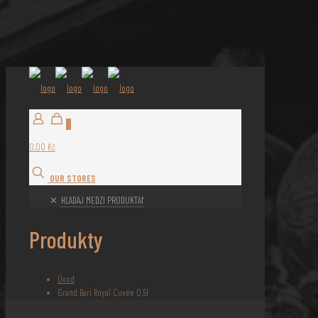
0
0,00 Kč
OUR STORES
✕
Produkty
Úvod
Grand Bari Royal Cuvée 0,5l