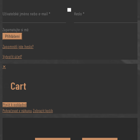
Uživatelské jméno nebo e-mail
*
Heslo
*
Zapamatujte si mě
Přihlášení
Zapomněli jste heslo?
Vytvořit účet?
✕
Cart
Přejít k pokladně
Pokračovat v nákupu
Zobrazit košík