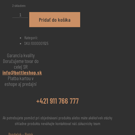
2 skladem
Glenfarclas
Pridať do košíka
10
YO
0,7l
množství
Kategorií:
SKU:
1000001525
Garancia kvality
Doručujeme tovar do
celej SR
info@bottleshop.sk
Platba kartou v
eshope aj predajni
+421 911 766 777
Ak potrebujete pomôcť pri objednávaní produktu alebo máte akékoľvek otázky
ohľadne produktu neváhajte kontaktovať náš zákaznícky team
Pondelok – Piatok