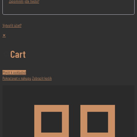
Zapomněli jste heslo?
Vytvořit účet?
✕
Cart
Přejít k pokladně
Pokračovat v nákupu
Zobrazit košík