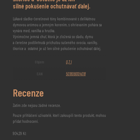
silné pokušenie ochutnávať ďalej.
Lákavé sladko-čerešnové tóny kombinované s delikátnou
dymovou arómou a jemným korením, s ohrievaním pohára sa
vynára med, vanilka a hruška.
Výnimočne jemná chuť, ktorá je zložená so sladu, dymu
a čerešne podškrtnutá príchuťou sušeného ovocia, vanilky,
škorice a ostatné je už len silné pokušenie ochutnávať ďalej.
Objem
0,7 l
EAN
5018066104018
Recenze
Zatím zde nejsou žádné recenze.
Pouze přihlášení uživatelé, kteří zakoupili tento produkt, mohou
přidat hodnocení.
904,29
Kč