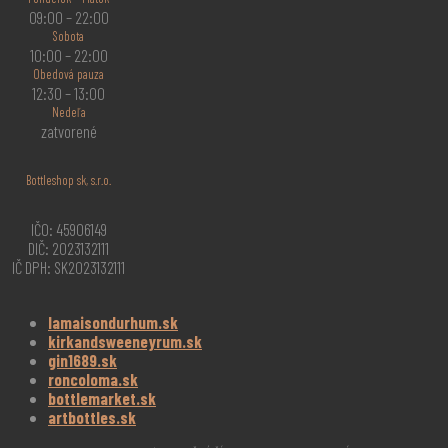
09:00 – 22:00
Sobota
10:00 – 22:00
Obedová pauza
12:30 – 13:00
Nedeľa
zatvorené
Bottleshop sk, s.r.o.
IČO: 45906149
DIČ: 2023132111
IČ DPH: SK2023132111
lamaisondurhum.sk
kirkandsweeneyrum.sk
gin1689.sk
roncoloma.sk
bottlemarket.sk
artbottles.sk