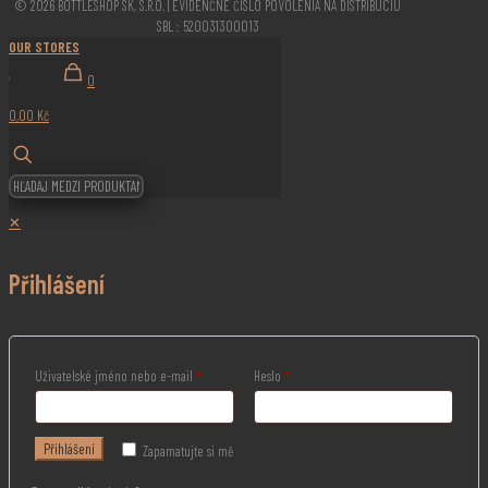
© 2026 BOTTLESHOP SK, S.R.O. | EVIDENČNÉ ČÍSLO POVOLENIA NA DISTRIBÚCIU
SBL : 520031300013
OUR STORES
0
0,00 Kč
✕
Přihlášení
Uživatelské jméno nebo e-mail
*
Heslo
*
Přihlášení
Zapamatujte si mě