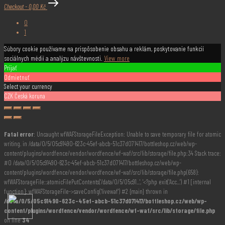
Checkout
-
0,00 Kč
0
1
Súbory cookie používame na prispôsobenie obsahu a reklám, poskytovanie funkcií
sociálnych médií a analýzu návštevnosti.
View more
Prijať
Odmietnuť
Select your currency
CZK
Česká koruna
Fatal error
: Uncaught wfWAFStorageFileException: Unable to save temporary file for atomic
writing. in /data/0/5/05c91490-623c-45ef-abcb-51c37d071417/bottleshop.cz/web/wp-
content/plugins/wordfence/vendor/wordfence/wf-waf/src/lib/storage/file.php:34 Stack trace:
#0 /data/0/5/05c91490-623c-45ef-abcb-51c37d071417/bottleshop.cz/web/wp-
content/plugins/wordfence/vendor/wordfence/wf-waf/src/lib/storage/file.php(658):
wfWAFStorageFile::atomicFilePutContents('/data/0/5/05c91...', '<?php exit('Acc...') #1 [internal
function]: wfWAFStorageFile->saveConfig('livewaf') #2 {main} thrown in
/data/0/5/05c91490-623c-45ef-abcb-51c37d071417/bottleshop.cz/web/wp-
content/plugins/wordfence/vendor/wordfence/wf-waf/src/lib/storage/file.php
on line
34