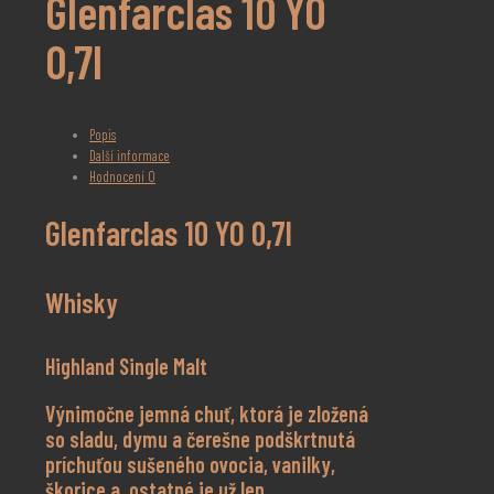
Glenfarclas 10 YO
0,7l
Popis
Další informace
Hodnocení
0
Glenfarclas 10 YO 0,7l
Whisky
Highland Single Malt
Výnimočne jemná chuť, ktorá je zložená
so sladu, dymu a čerešne podškrtnutá
príchuťou sušeného ovocia, vanilky,
škorice a ostatné je už len