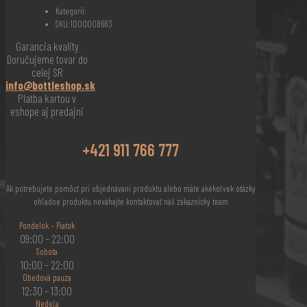
0,7l
Kategorií:
množství
SKU:
1000008683
Garancia kvality
Doručujeme tovar do
celej SR
info@bottleshop.sk
Platba kartou v
eshope aj predajni
+421 911 766 777
Ak potrebujete pomôcť pri objednávaní produktu alebo máte akékoľvek otázky
ohľadne produktu neváhajte kontaktovať náš zákaznícky team
Pondelok – Piatok
09:00 – 22:00
Sobota
10:00 – 22:00
Obedová pauza
12:30 – 13:00
Nedeľa