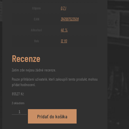
Objem
0,7 l
EAN
3147697523508
Alkohol
40 %
Vek
12 YO
Recenze
Zatím zde nejsou žádné recenze.
Pouze přihlášení uživatelé, kteří zakoupili tento produkt, mohou
přidat hodnocení.
855,27
Kč
3 skladem
Glen
Pridať do košíka
Turner
12
YO