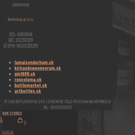
zatvorené
Bottleshop sk, s.r.o.
IČO: 45906149
DIČ: 2023132111
IČ DPH: SK2023132111
lamaisondurhum.sk
kirkandsweeneyrum.sk
gin1689.sk
roncoloma.sk
bottlemarket.sk
artbottles.sk
© 2026 BOTTLESHOP SK, S.R.O. | EVIDENČNÉ ČÍSLO POVOLENIA NA DISTRIBÚCIU
SBL : 520031300013
OUR STORES
0
0,00 Kč