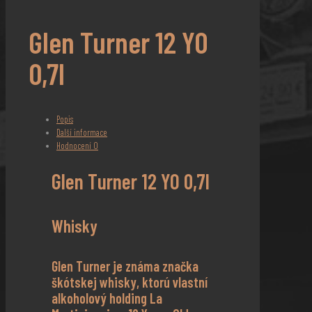
Glen Turner 12 YO
0,7l
Popis
Další informace
Hodnocení
0
Glen Turner 12 YO 0,7l
Whisky
Glen Turner je známa značka
škótskej whisky, ktorú vlastní
alkoholový holding La