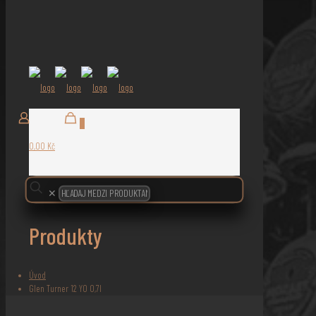
0
0,00 Kč
✕
Produkty
Úvod
Glen Turner 12 YO 0,7l