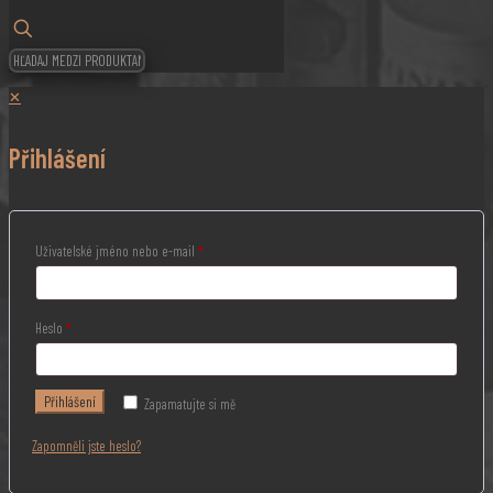
✕
Přihlášení
Uživatelské jméno nebo e-mail
*
Heslo
*
Přihlášení
Zapamatujte si mě
Zapomněli jste heslo?