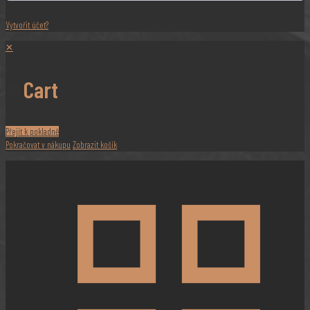
Vytvořit účet?
✕
Cart
Přejít k pokladně
Pokračovat v nákupu
Zobrazit košík