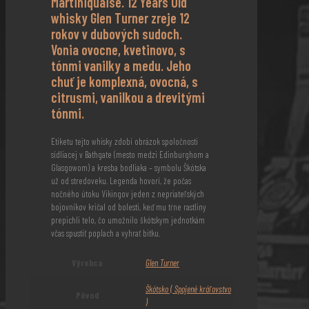
Martiniquaise. 12 Years Old
whisky Glen Turner zreje 12
rokov v dubových sudoch.
Vonia ovocne, kvetinovo, s
tónmi vanilky a medu. Jeho
chuť je komplexná, ovocná, s
citrusmi, vanilkou a drevitými
tónmi.
Etiketu tejto whisky zdobí obrázok spoločnosti
sídliacej v Bathgate (mesto medzi Edinburghom a
Glasgowom) a kresba bodliaka – symbolu Škótska
už od stredoveku. Legenda hovorí, že počas
nočného útoku Vikingov jeden z nepriateľských
bojovníkov kričal od bolesti, keď mu tŕne rastliny
prepichli telo, čo umožnilo škótskym jednotkám
včas spustiť poplach a vyhrať bitku.
Výrobca
Glen Turner
Škótsko ( Spojené kráľovstvo
Pôvod
)