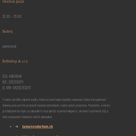
Obedová pauza
12:30 – 13:00
Nedeľa
zatvorené
Bottleshop sk, s.r.o.
IČO: 45906149
DIČ: 2023132111
IČ DPH: SK2023132111
V našom portfóliu nájdete značky, ktoré na území našej republiky neponúka žiadna iná spoločnosť.
Dokonca sme pre Vás pripravili možnosť ochutnávok z radov našich produktov. Prostredie, v ktorom
prichádzame do styku so zákazníkmi musí taktiež vyžarovať eleganciu, vkusnosť a jedinečný štýl, a
teda zodpovedať štandardu našich zákazníkov.
→
lamaisondurhum.sk