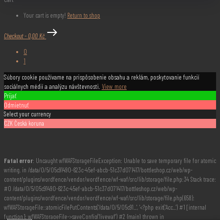
Your cart is empty!
Return to shop
Checkout
-
0,00 Kč
0
1
Súbory cookie používame na prispôsobenie obsahu a reklám, poskytovanie funkcií
sociálnych médií a analýzu návštevnosti.
View more
Prijať
Odmietnuť
Select your currency
CZK
Česká koruna
Fatal error
: Uncaught wfWAFStorageFileException: Unable to save temporary file for atomic
writing. in /data/0/5/05c91490-623c-45ef-abcb-51c37d071417/bottleshop.cz/web/wp-
content/plugins/wordfence/vendor/wordfence/wf-waf/src/lib/storage/file.php:34 Stack trace:
#0 /data/0/5/05c91490-623c-45ef-abcb-51c37d071417/bottleshop.cz/web/wp-
content/plugins/wordfence/vendor/wordfence/wf-waf/src/lib/storage/file.php(658):
wfWAFStorageFile::atomicFilePutContents('/data/0/5/05c91...', '<?php exit('Acc...') #1 [internal
function]: wfWAFStorageFile->saveConfig('livewaf') #2 {main} thrown in