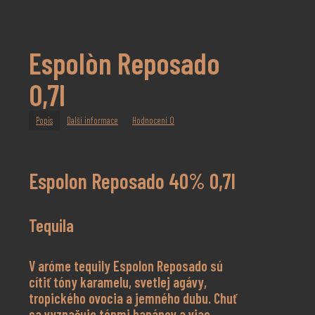
Espolòn Reposado
0,7l
Popis
Další informace
Hodnocení
0
Espolon Reposado 40% 0,7l
Tequila
V aróme tequily Espolon Reposado sú
cítiť tóny karamelu, svetlej agávy,
tropického ovocia a jemného dubu. Chuť
sa vyznačuje tónmi banánov a viac