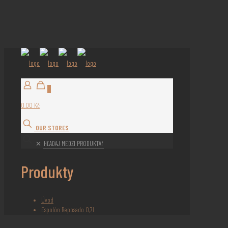
0
0,00 Kč
OUR STORES
✕
Produkty
Úvod
Espolòn Reposado 0,7l