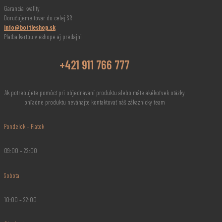
Garancia kvality
Doručujeme tovar do celej SR
info@bottleshop.sk
Platba kartou v eshope aj predajni
+421 911 766 777
Ak potrebujete pomôcť pri objednávaní produktu alebo máte akékoľvek otázky
ohľadne produktu neváhajte kontaktovať náš zákaznícky team
Pondelok – Piatok
09:00 – 22:00
Sobota
10:00 – 22:00