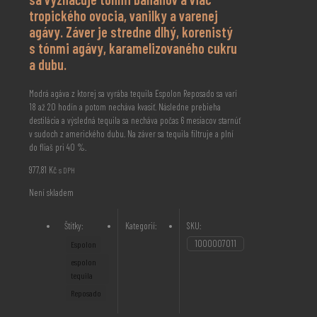
tropického ovocia, vanilky a varenej
agávy. Záver je stredne dlhý, korenistý
s tónmi agávy, karamelizovaného cukru
a dubu.
Modrá agáva z ktorej sa vyrába tequila Espolon Reposado sa varí
18 až 20 hodín a potom necháva kvasiť. Následne prebieha
destilácia a výsledná tequila sa necháva počas 6 mesiacov starnúť
v sudoch z amerického dubu. Na záver sa tequila filtruje a plní
do fliaš pri 40 %.
977,81
Kč
s DPH
Není skladem
Štítky:
Kategorií:
SKU:
1000007011
Espolon
espolon
tequila
Reposado