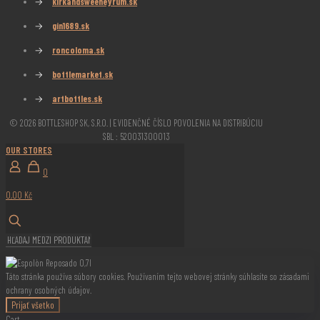
→
kirkandsweeneyrum.sk
→
gin1689.sk
→
roncoloma.sk
→
bottlemarket.sk
→
artbottles.sk
© 2026 BOTTLESHOP SK, S.R.O. | EVIDENČNÉ ČÍSLO POVOLENIA NA DISTRIBÚCIU
SBL : 520031300013
OUR STORES
0
0,00 Kč
Táto stránka používa súbory cookies. Používaním tejto webovej stránky súhlasíte so zásadami
ochrany osobných údajov.
Prijať všetko
Cart