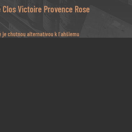
 Clos Victoire Provence Rose
é je chutnou alternatívou k ľahšiemu
huťovo je úplne ružové, ale charakterom a
nymi mäsovými jedlami, ako je jahňací a
ôznymi exotickými prípravkami, ako je thajský
jedlá.
lbšími odtieňmi. Z pohára vyteká nos čerstvého
, jahoda a grenadín. Táto intenzita je potvrdená v
ychom citrusov a červeného ríbezle. Záver je dlhý,
 odhaľuje optimálnu zrelosť pri zbere. Toto je
S: Bronzová medaila Decanter World Wine Awards
al Wine Challenge 2020.
. Teplé suché letá a mierne zimy s dostatkom