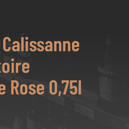
 Calissanne
toire
 Rose 0,75l