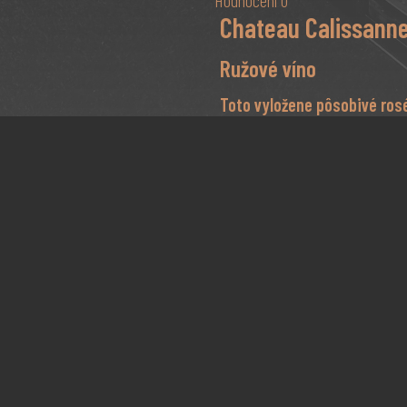
Hodnocení
0
Chateau Calissanne
Ružové víno
Toto vyložene pôsobivé ros
červenému vínu pri stole. C
silou si hravo poradí s rôz
grilovaný steak, ale aj s r
hovädzí šalát alebo iné kari 
Krásna svetlá ružová farba s h
červeného ovocia, ako je malina
chuti a osviežená lahodným nád
hlboký a mierne kandizovaný, čo
pravé ružové k jedlu. PALMARE
2020, Bronze Medal Internation
Typické stredomorské podnebie