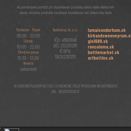
Ak potrebujete pomôcť pri objednávaní produktu alebo máte akékoľvek
otázky ohľadne produktu neváhajte kontaktovať náš zákaznícky team
lamaisondurhum.sk
Pondelok – Piatok
Bottleshop sk, s.r.o.
09:00 – 22:00
kirkandsweeneyrum.s
IČO: 45906149
gin1689.sk
Sobota
DIČ: 2023132111
10:00 – 22:00
roncoloma.sk
IČ DPH:
bottlemarket.sk
Obedová pauza
SK2023132111
12:30 – 13:00
artbottles.sk
Nedeľa
zatvorené
© 2026 BOTTLESHOP SK, S.R.O. | EVIDENČNÉ ČÍSLO POVOLENIA NA DISTRIBÚCIU
SBL : 520031300013
Select your currency