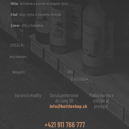
Vôňa:
bylinková a ovocná so stopami dymu
Chuť:
stopy dymu a čierneho korenia
Záver:
dlhý a hodvábny
1.835,53
Kč
Není skladem
Kategorií:
SKU:
1000008044
Garancia kvality
Doručujeme tovar
Platba kartou v
do celej SR
eshope aj
info@bottleshop.sk
predajni
+421 911 766 777