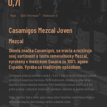
0,7l
Popis
Další informace
Hodnocení
0
Casamigos Mezcal Joven
Mezcal
Skvelá značka Casamigos, sa vracia a rozširuje
svoj sortiment o tento remeselnícky Mezcal,
vyrobený v mexickom Oaxaca zo 100% agáve
Espadín. Vyrába sa tradičným spôsobom.
Zozbierane piñas sa rozdelia a varia 4 – 6 dní v šesť tonových hlinených jamách,
obložených sopečnou horninou. Po 24 hodinovom chladení sa piñas drvia
klasickým koňom ťahaným kolesom. Pred destiláciou mezcal kvasí 2 až 8 dní,
podľa počasia v zakrytých medených nádobach, následne sa dvakrát destiluje.
Tento zdanlivo čistý a ľahko pijúci nápoj osloví fanúšikov rašelinovej whisky a
milovníkov tequily, ktorí hľadajú veľké a odvážne chute.