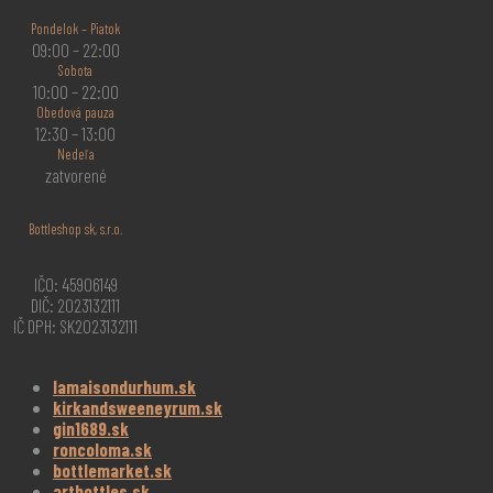
Pondelok – Piatok
09:00 – 22:00
Sobota
10:00 – 22:00
Obedová pauza
12:30 – 13:00
Nedeľa
zatvorené
Bottleshop sk, s.r.o.
IČO: 45906149
DIČ: 2023132111
IČ DPH: SK2023132111
lamaisondurhum.sk
kirkandsweeneyrum.sk
gin1689.sk
roncoloma.sk
bottlemarket.sk
artbottles.sk