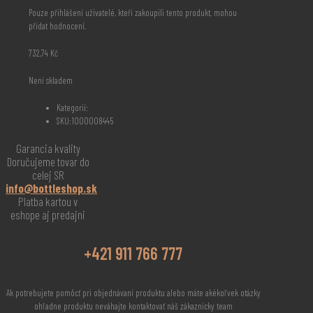
Pouze přihlášení uživatelé, kteří zakoupili tento produkt, mohou
přidat hodnocení.
732,74
Kč
Není skladem
Kategorií:
SKU:
1000008445
Garancia kvality
Doručujeme tovar do
celej SR
info@bottleshop.sk
Platba kartou v
eshope aj predajni
+421 911 766 777
Ak potrebujete pomôcť pri objednávaní produktu alebo máte akékoľvek otázky
ohľadne produktu neváhajte kontaktovať náš zákaznícky team