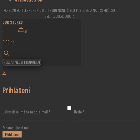
© 2026 BOTTLESHOP SK, S.R.O. | EVIDENČNÉ ČÍSLO POVOLENIA NA DISTRIBÚCIU
SBL : 520031300013
OUR STORES
0
0,00 Kč
✕
Přihlášení
Uživatelské jméno nebo e-mail
*
Heslo
*
Zapamatujte si mě
Přihlášení