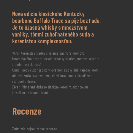
Nová edícia klasického Kentucky
bourbonu Buffalo Trace sa pije bez ľadu.
Je to úžasná whisky s množstvom
vanilky, tónmi zuhoľnateného suda a
korenistou komplexnosťou.
Vôňa: Korenistá a sladká, s karamelom, vôňa krémovo
karamelového dezertu eclair, náznaky škorice, rumové korenie
a obilninová sladkosť.
Chuť: Hnedý cukor, jablko v karameli, sladký dub, vaječný krém,
olejové zrnká kávy espresso, dotyk hrozienok v čokoláde a
spáleného dreva.
Záver: Primeraná dĺžka so sladkým korením, škoricovou
žuvačkou a s karamelkami.
Recenze
Zatím zde nejsou žádné recenze.