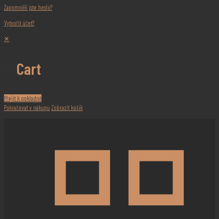
Zapomněli jste heslo?
Vytvořit účet?
✕
Cart
Přejít k pokladně
Pokračovat v nákupu
Zobrazit košík