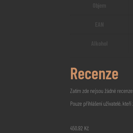
Objem
EAN
Alkohol
Recenze
Zatím zde nejsou žádné recenze
Pouze přihlášení uživatelé, kteř
450,92
Kč