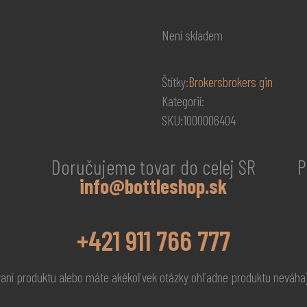
Není skladem
Štítky:
Brokers
brokers gin
Kategorií:
SKU:
1000006404
Doručujeme tovar do celej SR
P
info@bottleshop.sk
+421 911 766 777
vaní produktu alebo máte akékoľvek otázky ohľadne produktu neváhaj