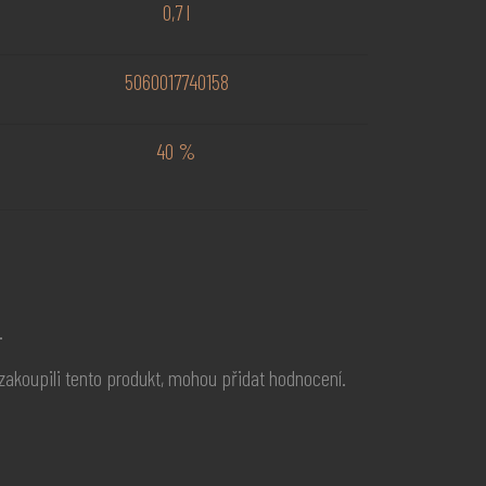
0,7 l
5060017740158
40 %
.
í zakoupili tento produkt, mohou přidat hodnocení.