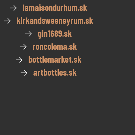
→
lamaisondurhum.sk
→
kirkandsweeneyrum.sk
→
gin1689.sk
→
roncoloma.sk
→
bottlemarket.sk
→
artbottles.sk