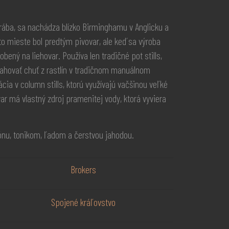
yrába, sa nachádza blízko Birminghamu v Anglicku a
o mieste bol predtým pivovar, ale keď sa výroba
obený na liehovar. Používa len tradičné pot stills,
ahovať chuť z rastlín v tradičnom manuálnom
cia v column stills, ktorú využívajú vačšinou veľké
ar má vlastný zdroj pramenitej vody, ktorá vyviera
nu, tonikom, ľadom a čerstvou jahodou.
Brokers
Spojené kráľovstvo