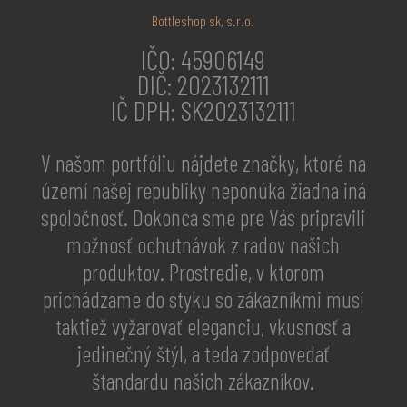
Bottleshop sk, s.r.o.
IČO: 45906149
DIČ: 2023132111
IČ DPH: SK2023132111
V našom portfóliu nájdete značky, ktoré na
území našej republiky neponúka žiadna iná
spoločnosť. Dokonca sme pre Vás pripravili
možnosť ochutnávok z radov našich
produktov. Prostredie, v ktorom
prichádzame do styku so zákazníkmi musí
taktiež vyžarovať eleganciu, vkusnosť a
jedinečný štýl, a teda zodpovedať
štandardu našich zákazníkov.