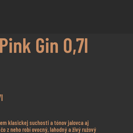
Pink Gin 0,7l
l
em klasickej suchosti a tónov jalovca aj
čo z neho robí ovocný, lahodný a živý ružový