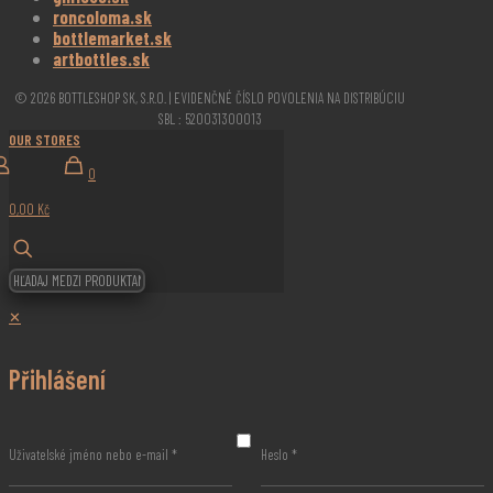
roncoloma.sk
bottlemarket.sk
artbottles.sk
© 2026 BOTTLESHOP SK, S.R.O. | EVIDENČNÉ ČÍSLO POVOLENIA NA DISTRIBÚCIU
SBL : 520031300013
OUR STORES
0
0,00 Kč
✕
Přihlášení
Uživatelské jméno nebo e-mail
*
Heslo
*