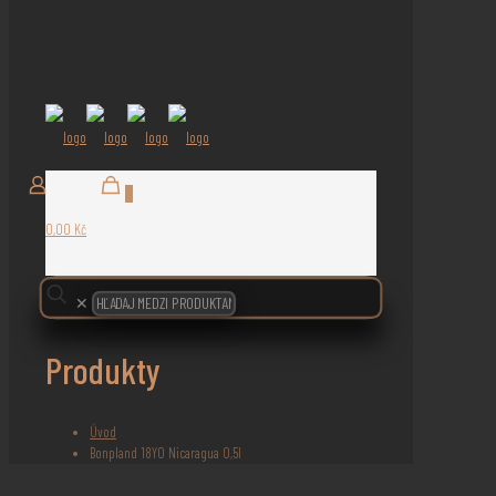
0
0,00 Kč
✕
Produkty
Úvod
Bonpland 18YO Nicaragua 0,5l