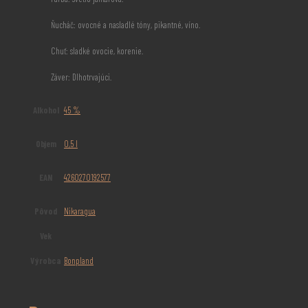
Ňucháč: ovocné a nasladlé tóny, pikantné, víno.
Chuť: sladké ovocie, korenie.
Záver: Dlhotrvajúci.
Alkohol
45 %
Objem
0,5 l
EAN
4260270192577
Pôvod
Nikaragua
Vek
Výrobca
Bonpland