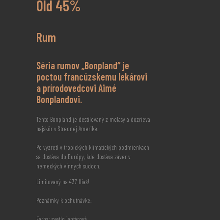
Old 45%
Rum
Séria rumov „Bonpland“ je
poctou francúzskemu lekárovi
a prírodovedcovi Aimé
Bonplandovi.
Tento Bonpland je destilovaný z melasy a dozrieva
najskôr v Strednej Amerike.
Po vyzretí v tropických klimatických podmienkach
sa dostáva do Európy, kde dostáva záver v
nemeckých vínnych sudoch.
Limitovaný na 437 fliaš!
Poznámky k ochutnávke:
Farba: svetlo jantárová.