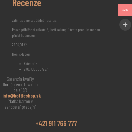
Recenze
CZK
Zatím zde nejsou žádné recenze.
Pouze přihlášení uživatelé, kteří zakoupili tento produkt, mohou
přidat hodnocení.
2.904,01
Kč
Není skladem
Kategorií:
SKU:
1000007987
Garancia kvality
Doručujeme tovar do
celej SR
info@bottleshop.sk
Platba kartou v
eshope aj predajni
+421 911 766 777