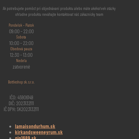
Ak potrebujete pomôcť pri objednávaní produktu alebo máte akékoľvek otázky
ohľadne produktu neváhajte kontaktovať náš zákaznícky team
Pondelok – Piatok
09:00 – 22:00
Sobota
10:00 – 22:00
Obedová pauza
12:30 – 13:00
Nedeľa
zatvorené
Bottleshop sk, s.r.o.
IČO: 45906149
DIČ: 2023132111
IČ DPH: SK2023132111
lamaisondurhum.sk
kirkandsweeneyrum.sk
gin1689.sk