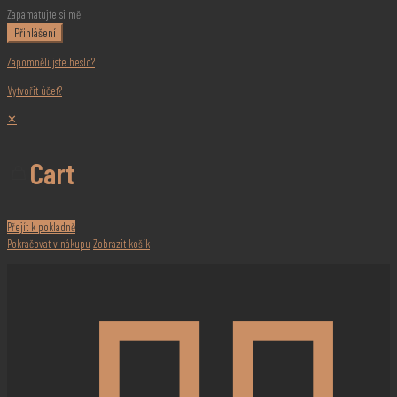
Zapamatujte si mě
Přihlášení
Zapomněli jste heslo?
Vytvořit účet?
✕
Cart
Přejít k pokladně
Pokračovat v nákupu
Zobrazit košík