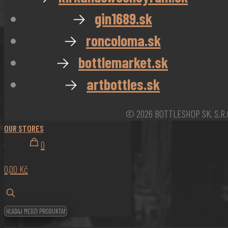
→
gin1689.sk
→
roncoloma.sk
→
bottlemarket.sk
→
artbottles.sk
© 2026 BOTTLESHOP SK, S.R.
OUR STORES
0
0,00 Kč