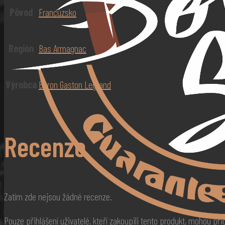
Pôvod
Francúzsko
Región
Bas Armagnac
Výrobca
Baron Gaston Legrand
Recenze
Zatím zde nejsou žádné recenze.
Pouze přihlášení uživatelé, kteří zakoupili tento produkt, mohou př