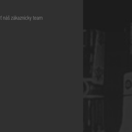
ať náš zákaznícky team