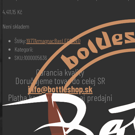
4.411,15
Kč
Není skladem
Štítky:
1977
Armagnac
Bas
LEGRAND
Kategorií:
SKU:
1000005636
Garancia kvality
Doručujeme tovar do celej SR
info@bottleshop.sk
Platba kartou v eshope aj predajni