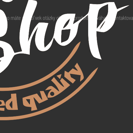
 alebo máte akékoľvek otázky ohľadne produktu neváhajte kontaktov