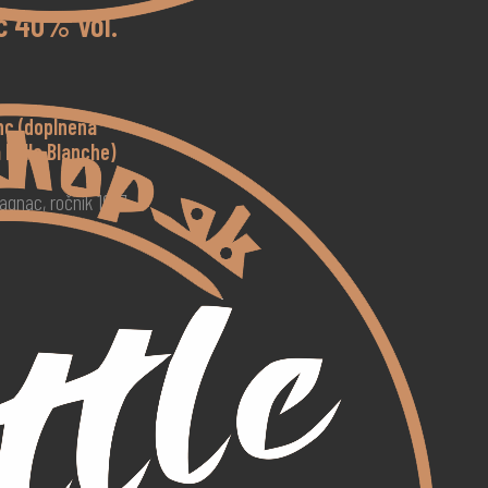
c 40% vol.
nc (doplnená
Folle Blanche)
gnac, ročník 1977.