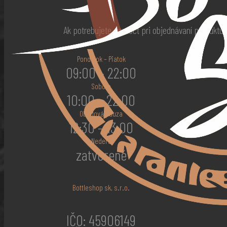
Ak potrebujete pomôcť pri objednávaní produktu
Pondelok – Piatok
09:00 – 22:00
Sobota
10:00 – 22:00
Obedová pauza
12:30 – 13:00
Nedeľa
zatvorené
Bottleshop sk, s.r.o.
IČO: 45906149