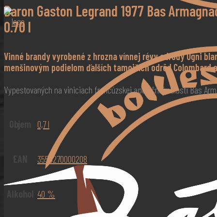
Baron Gaston Legrand 1977 Bas Armagna
0.70 l
Vinné brandy vyrobené z hrozna vínnej révy odrody Ugni bla
menšinovým podielom ďalších tamojších odrôd Colombard a 
Vypestovaných na viniciach francúzskej apelačnej oblasti Bas Arma
Objem
0,7 l
EAN
3558270000208
Alkohol
40 %