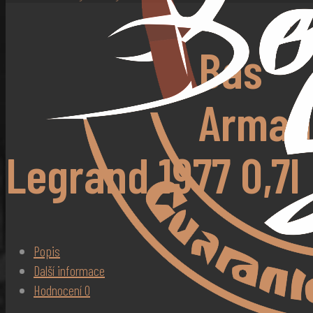
Bas
Armag
Legrand 1977 0,7l
Popis
Další informace
Hodnocení
0