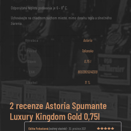
Odporúčaná teplota podávania je 6 – 8° C.
Uchovávajte na chladnom suchom mieste, mimo dosahu tepla a slnečného
žiarenia.
Výrobca
Astoria
Pôvod
Taliansko
Objem
0,75 l
EAN
8003905041309
Alkohol
11 %
2 recenze
Astoria Spumante
Luxury Kingdom Gold 0,75l
Edita Fekoňová
(ověřený vlastník)
–
30. prosince 2021