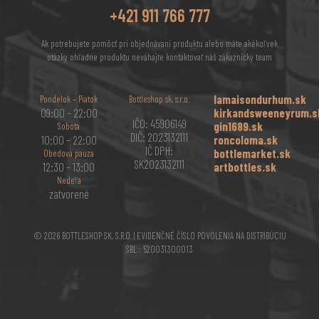
+421 911 766 777
Ak potrebujete pomôcť pri objednávaní produktu alebo máte akékoľvek
otázky ohľadne produktu neváhajte kontaktovať náš zákaznícky team
lamaisondurhum.sk
Pondelok – Piatok
Bottleshop sk, s.r.o.
09:00 – 22:00
kirkandsweeneyrum.s
IČO: 45906149
gin1689.sk
Sobota
DIČ: 2023132111
10:00 – 22:00
roncoloma.sk
IČ DPH:
bottlemarket.sk
Obedová pauza
SK2023132111
12:30 – 13:00
artbottles.sk
Nedeľa
zatvorené
© 2026 BOTTLESHOP SK, S.R.O. | EVIDENČNÉ ČÍSLO POVOLENIA NA DISTRIBÚCIU
SBL : 520031300013