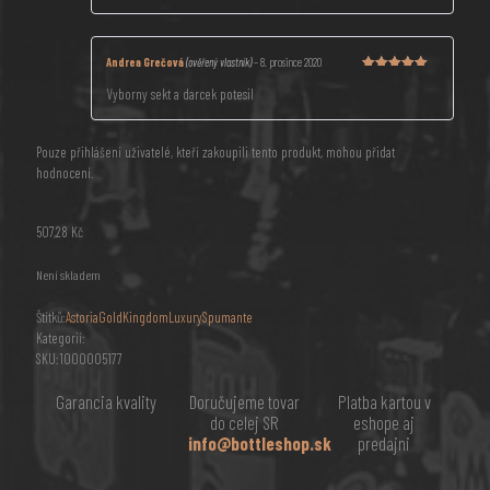
Hodnocení
5
z 5
Andrea Grečová
(ověřený vlastník)
–
8. prosince 2020
Hodnocení
Vyborny sekt a darcek potesil
5
z 5
Pouze přihlášení uživatelé, kteří zakoupili tento produkt, mohou přidat
hodnocení.
507,28
Kč
Není skladem
Štítků:
Astoria
Gold
Kingdom
Luxury
Spumante
Kategorií:
SKU:
1000005177
Garancia kvality
Doručujeme tovar
Platba kartou v
do celej SR
eshope aj
info@bottleshop.sk
predajni