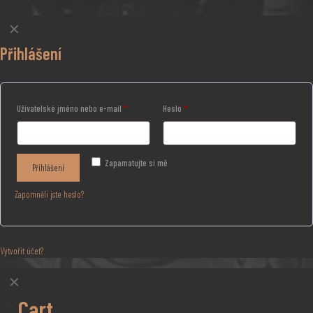
✕
Přihlášení
Uživatelské jméno nebo e-mail
*
Heslo
*
Zapamatujte si mě
Přihlášení
Zapomněli jste heslo?
Vytvořit účet?
✕
Cart