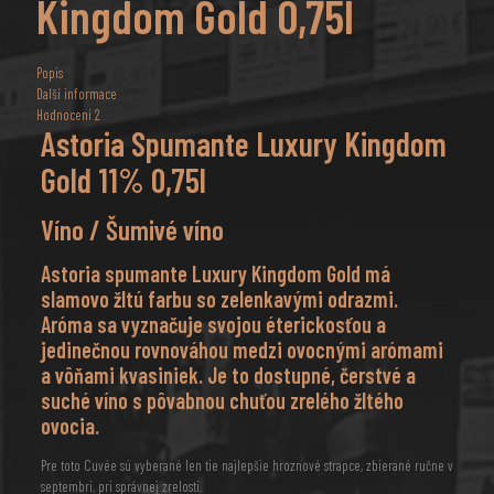
Kingdom Gold 0,75l
Popis
Další informace
Hodnocení
2
Astoria Spumante Luxury Kingdom
Gold 11% 0,75l
Víno / Šumivé víno
Astoria spumante Luxury Kingdom Gold má
slamovo žltú farbu so zelenkavými odrazmi.
Aróma sa vyznačuje svojou éterickosťou a
jedinečnou rovnováhou medzi ovocnými arómami
a vôňami kvasiniek. Je to dostupné, čerstvé a
suché víno s pôvabnou chuťou zrelého žltého
ovocia.
Pre toto Cuvée sú vyberané len tie najlepšie hroznové strapce, zbierané ručne v
septembri, pri správnej zrelosti.