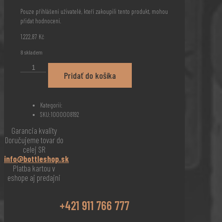
Pouze přihlášení uživatelé, kteří zakoupili tento produkt, mohou
přidat hodnocení.
1.222,87
Kč
8 skladem
Ardbeg
Pridať do košíka
Wee
Beastie
5
YO
Kategorií:
0,7l
SKU:
1000008192
množství
Garancia kvality
Doručujeme tovar do
celej SR
info@bottleshop.sk
Platba kartou v
eshope aj predajni
+421 911 766 777