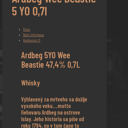
5 YO 0,7l
Popis
Další informace
Hodnocení
0
Ardbeg 5YO Wee
Beastie 47,4% 0,7L
Whisky
Výhlasený za mŕtveho sa dožije
vysokého veku….motto
liehovaru Ardbeg na ostrove
Islay. Jeho história sa píše od
roku 1794, no v tom čase to