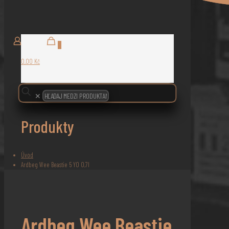
0
0,00 Kč
✕
Produkty
Úvod
Ardbeg Wee Beastie 5 YO 0,7l
Ardbeg Wee Beastie