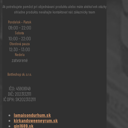
Ak potrebujete pomôcť pri objednávaní produktu alebo máte akékoľvek otázky
ohľadne produktu neváhajte kontaktovať náš zákaznícky team
Pondelok – Piatok
09:00 – 22:00
Sobota
10:00 – 22:00
Obedová pauza
12:30 – 13:00
Nedeľa
zatvorené
Bottleshop sk, s.r.o.
IČO: 45906149
DIČ: 2023132111
IČ DPH: SK2023132111
lamaisondurhum.sk
kirkandsweeneyrum.sk
gin1689.sk