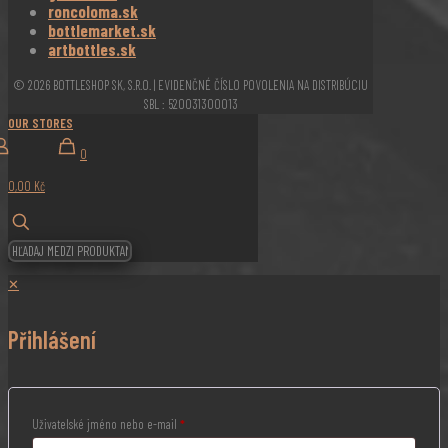
roncoloma.sk
bottlemarket.sk
artbottles.sk
© 2026 BOTTLESHOP SK, S.R.O. | EVIDENČNÉ ČÍSLO POVOLENIA NA DISTRIBÚCIU
SBL : 520031300013
OUR STORES
0
0,00 Kč
✕
Přihlášení
Uživatelské jméno nebo e-mail
*