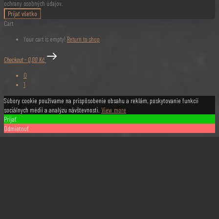
ochrany osobných údajov.
Prijať všetko
Cart
Your cart is empty!
Return to shop
Checkout
-
0,00 Kč
0
1
Súbory cookie používame na prispôsobenie obsahu a reklám, poskytovanie funkcií
sociálnych médií a analýzu návštevnosti.
View more
Prijať
Odmietnuť