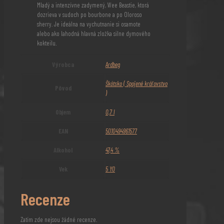
Mladý a intenzívne zadymený, Wee Beastie, ktorá
dozrieva v sudoch po bourbone a po Oloroso
sherry. Je ideálna na vychutnanie si osamote
alebo ako lahodná hlavná zložka silne dymového
kokteilu.
Výrobca
Ardbeg
Škótsko ( Spojené kráľovstvo
Pôvod
)
Objem
0,7 l
EAN
5010494961577
Alkohol
47,4 %
Vek
5 YO
Recenze
Zatím zde nejsou žádné recenze.