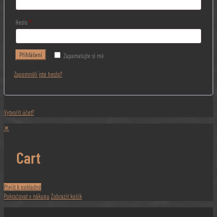
Heslo
*
Přihlášení
Zapamatujte si mě
Zapomněli jste heslo?
Vytvořit účet?
✕
Cart
Přejít k pokladně
Pokračovat v nákupu
Zobrazit košík