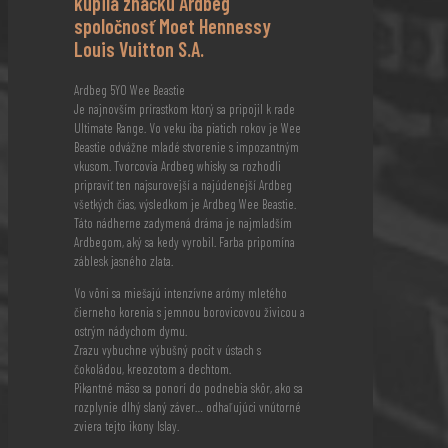
kúpila značku Ardbeg
spoločnosť Moet Hennessy
Louis Vuitton S.A.
Ardbeg 5YO Wee Beastie
Je najnovším prírastkom ktorý sa pripojil k rade
Ultimate Range. Vo veku iba piatich rokov je Wee
Beastie odvážne mladé stvorenie s impozantným
vkusom. Tvorcovia Ardbeg whisky sa rozhodli
pripraviť ten najsurovejší a najúdenejší Ardbeg
všetkých čias, výsledkom je Ardbeg Wee Beastie.
Táto nádherne zadymená dráma je najmladším
Ardbegom, aký sa kedy vyrobil. Farba pripomína
záblesk jasného zlata.
Vo vôni sa miešajú intenzívne arómy mletého
čierneho korenia s jemnou borovicovou živicou a
ostrým nádychom dymu.
Zrazu vybuchne výbušný pocit v ústach s
čokoládou, kreozotom a dechtom.
Pikantné mäso sa ponorí do podnebia skôr, ako sa
rozplynie dlhý slaný záver… odhaľujúci vnútorné
zviera tejto ikony Islay.