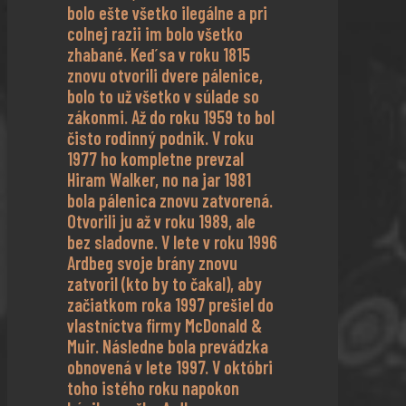
bolo ešte všetko ilegálne a pri
colnej razii im bolo všetko
zhabané. Keď sa v roku 1815
znovu otvorili dvere pálenice,
bolo to už všetko v súlade so
zákonmi. Až do roku 1959 to bol
čisto rodinný podnik. V roku
1977 ho kompletne prevzal
Hiram Walker, no na jar 1981
bola pálenica znovu zatvorená.
Otvorili ju až v roku 1989, ale
bez sladovne. V lete v roku 1996
Ardbeg svoje brány znovu
zatvoril (kto by to čakal), aby
začiatkom roka 1997 prešiel do
vlastníctva firmy McDonald &
Muir. Následne bola prevádzka
obnovená v lete 1997. V októbri
toho istého roku napokon