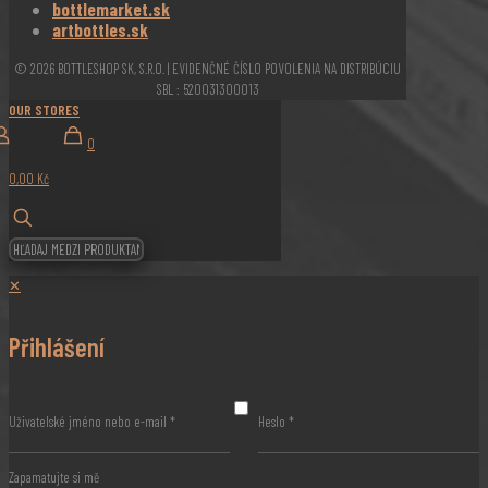
bottlemarket.sk
artbottles.sk
© 2026 BOTTLESHOP SK, S.R.O. | EVIDENČNÉ ČÍSLO POVOLENIA NA DISTRIBÚCIU
SBL : 520031300013
OUR STORES
0
0,00 Kč
✕
Přihlášení
Uživatelské jméno nebo e-mail
*
Heslo
*
Zapamatujte si mě