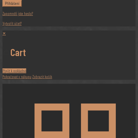
Přihlášení
Zapomněli jste heslo?
Vytvořit účet?
✕
Cart
Přejít k pokladně
Pokračovat v nákupu
Zobrazit košík