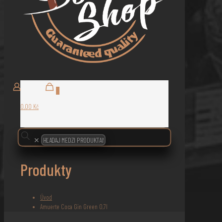
0
0,00 Kč
✕
Produkty
Úvod
Amuerte Coca Gin Green 0,7l