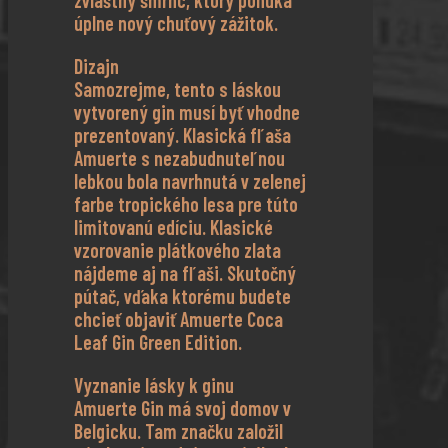
úplne nový chuťový zážitok.
Dizajn
Samozrejme, tento s láskou
vytvorený gin musí byť vhodne
prezentovaný. Klasická fľaša
Amuerte s nezabudnuteľnou
lebkou bola navrhnutá v zelenej
farbe tropického lesa pre túto
limitovanú edíciu. Klasické
vzorovanie plátkového zlata
nájdeme aj na fľaši. Skutočný
pútač, vďaka ktorému budete
chcieť objaviť Amuerte Coca
Leaf Gin Green Edition.
Vyznanie lásky k ginu
Amuerte Gin má svoj domov v
Belgicku. Tam značku založil