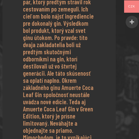
pár, ktorý predtým strávil rok
CZK
cestovaním po zemeguli. Ich
cieľom bolo nájsť ingrediencie
pre dokonalý gin. Výsledkom
bol produkt, ktorý vzal svet
ginu útokom. Po pravde: títo
dvaja zakladatelia boli už
predtým skutočnými
odborníkmi na gin, ktorí
destilovali už vo štvrtej
generácii. Ale táto skúsenosť
sa oplatí naplno. Okrem
základného ginu Amuerte Coca
Leaf Gin spoločnosť neustále
uvádza nové edície. Teda aj
Amuerte Coca Leaf Gin v Green
Edition, ktorý je prísne
limitovaný. Neváhajte a
objednajte sa priamo.
Mimochodom, je to vynikajúci