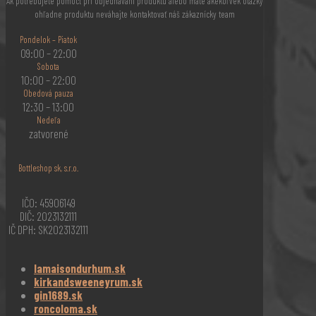
Ak potrebujete pomôcť pri objednávaní produktu alebo máte akékoľvek otázky
ohľadne produktu neváhajte kontaktovať náš zákaznícky team
Pondelok – Piatok
09:00 – 22:00
Sobota
10:00 – 22:00
Obedová pauza
12:30 – 13:00
Nedeľa
zatvorené
Bottleshop sk, s.r.o.
IČO: 45906149
DIČ: 2023132111
IČ DPH: SK2023132111
lamaisondurhum.sk
kirkandsweeneyrum.sk
gin1689.sk
roncoloma.sk