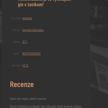
gin s tonikom!
Výrobca
Amuerte
Pôvod
Spojené kráľovstvo
Objem
0,7 l
EAN
5407010420043
Alkohol
43 %
Recenze
Zatím zde nejsou žádné recenze.
Pouze přihlášení uživatelé, kteří zakoupili tento produkt, mohou