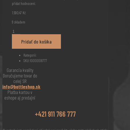
přidat hodnocení.
1.590,47
Kč
9 skladem
Amuerte
Coca
Pridať do košíka
Gin
Green
0,7l
Kategorií:
množství
SKU:
1000008777
Garancia kvality
Doručujeme tovar do
celej SR
info@bottleshop.sk
Platba kartou v
eshope aj predajni
+421 911 766 777