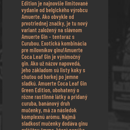
Edition je najnovšie limitované
vydanie od belgického výrobcu
Amuerte. Ako obvykle od
prvotriednej značky, je tu nový
variant založený na slávnom
Amuerte Gin – tentoraz s
Curubou. Exotická kombinácia
pre milovníkov ginu!Amuerte
Coca Leaf Gin je výnimočný
gin. Ako už názov napovedá,
jeho základom sú listy koky s
chuťou od horkej po jemne
sladkú. Amuerte Coca Leaf Gin
Green Edition, obohatený o
rôzne rastlinné látky a pridaný
curuba, banánový druh
mučenky, má za následok
komplexnú arómu. Najmä
sladkosť mučenky dodáva ginu
zvláštny šmrnc, ktorý ponúka