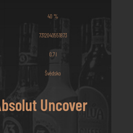
40 %
7312040551873
0,7 l
Švédsko
Absolut Uncover