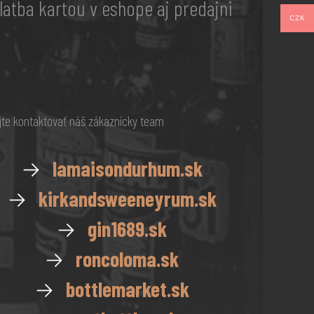
latba kartou v eshope aj predajni
CZK
te kontaktovať náš zákaznícky team
→
lamaisondurhum.sk
→
kirkandsweeneyrum.sk
→
gin1689.sk
→
roncoloma.sk
→
bottlemarket.sk