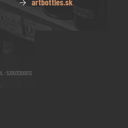
→
artbottles.sk
 : 520031300013