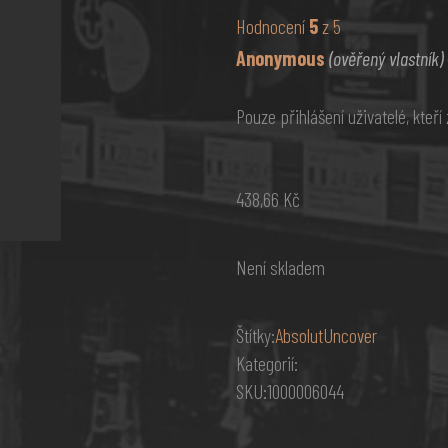
Hodnocení
5
z 5
Anonymous
(ověřený vlastník)
Pouze přihlášení uživatelé, kteř
438,66
Kč
Není skladem
Štítky:
Absolut
Uncover
Kategorií:
SKU:
1000006044