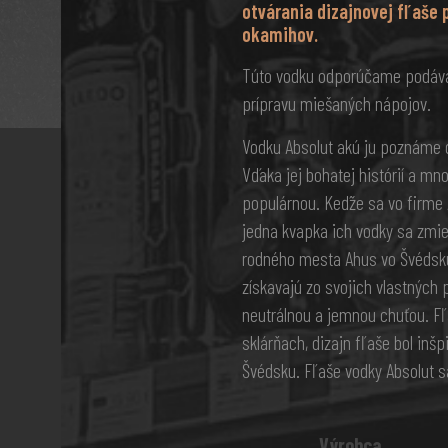
otvárania dizajnovej fľaše 
okamihov.
Túto vodku odporúčame podávať
prípravu miešaných nápojov.
Vodku Absolut akú ju poznáme d
Vďaka jej bohatej histórií a mn
populárnou. Keďže sa vo firme A
jedna kvapka ich vodky sa zmieš
rodného mesta Ahus vo Švédsku
získavajú zo svojich vlastných 
neutrálnou a jemnou chuťou. Fľ
sklárňach, dizajn fľaše bol in
Švédsku. Fľaše vodky Absolut s
Výrobca