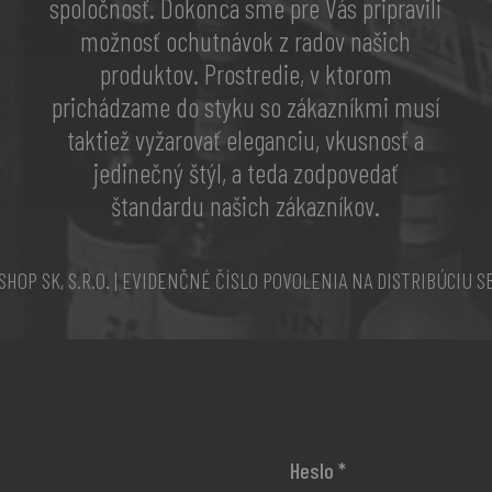
spoločnosť. Dokonca sme pre Vás pripravili
možnosť ochutnávok z radov našich
produktov. Prostredie, v ktorom
prichádzame do styku so zákazníkmi musí
taktiež vyžarovať eleganciu, vkusnosť a
jedinečný štýl, a teda zodpovedať
štandardu našich zákazníkov.
OP SK, S.R.O. | EVIDENČNÉ ČÍSLO POVOLENIA NA DISTRIBÚCIU SBL
Heslo
*