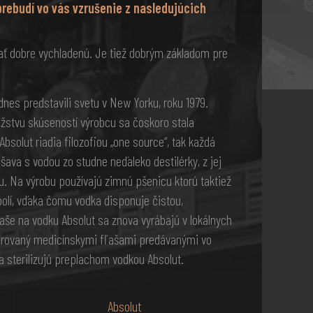
prebudí vo vás vzrušenie z nasledujúcich
 dobre vychladenú. Je tiež dobrým základom pre
nes predstavili svetu v New Yorku, roku 1979.
ožstvu skúseností výrobcu sa čoskoro stala
bsolut riadia filozofiou „one source“, tak každá
ava s vodou zo studne neďaleko destilérky, z jej
. Na výrobu používajú zimnú pšenicu ktorú taktiež
polí, vďaka čomu vodka disponuje čistou,
aše na vodku Absolut sa znova vyrábajú v lokálnych
špirovaný medicínskymi fľašami predávanými vo
a sterilizujú preplachom vodkou Absolut.
Absolut