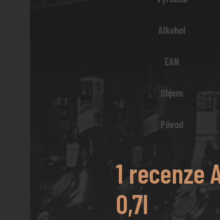
Alkohol
EAN
Objem
Pôvod
1 recenze
0,7l