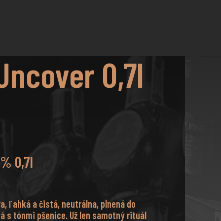
Uncover 0,7l
% 0,7l
a, ľahká a čistá, neutrálna, plnená do
ná s tónmi pšenice. Už len samotný rituál