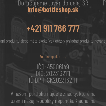
Doručujeme tovar do celej SR
P
info@bottleshop.sk
+421 911 766 777
vaní produktu alebo máte akékoľvek otázky ohľadne produktu neváhaj
Bottleshop sk, s.r.o.
IČO: 45906149
DIČ: 2023132111
IČ DPH: SK2023132111
V našom portfóliu nájdete značky, ktoré na
území našej republiky neponúka žiadna iná