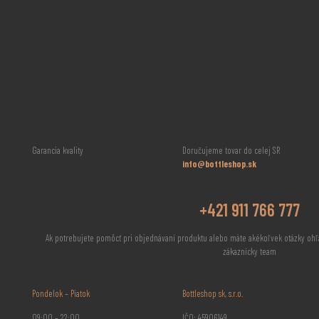
Garancia kvality
Doručujeme tovar do celej SR
info@bottleshop.sk
+421 911 766 777
Ak potrebujete pomôcť pri objednávaní produktu alebo máte akékoľvek otázky ohľ
zákaznícky team
Pondelok – Piatok
Bottleshop sk, s.r.o.
09:00 – 22:00
IČO: 45906149