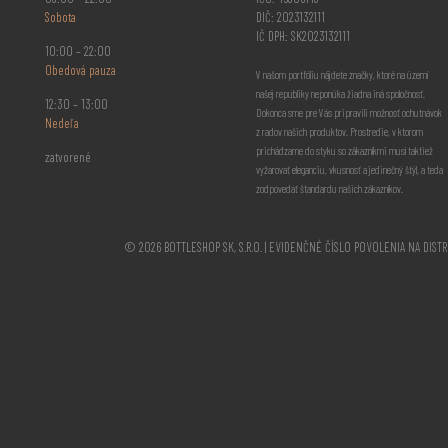
Sobota
DIČ: 2023132111
IČ DPH: SK2023132111
10:00 – 22:00
Obedová pauza
V našom portfóliu nájdete značky, ktoré na území
našej republiky neponúka žiadna iná spoločnosť.
12:30 – 13:00
Dokonca sme pre Vás pripravili možnosť ochutnávok
Nedeľa
z radov našich produktov. Prostredie, v ktorom
prichádzame do styku so zákazníkmi musí taktiež
zatvorené
vyžarovať eleganciu, vkusnosť a jedinečný štýl, a teda
zodpovedať štandardu našich zákazníkov.
© 2026 BOTTLESHOP SK, S.R.O. | EVIDENČNÉ ČÍSLO POVOLENIA NA DIST