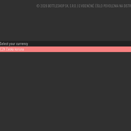
© 2026 BOTTLESHOP SK, S.R.O. | EVIDENČNÉ ČÍSLO POVOLENIA NA DIST
Select your currency
CZK
Česká koruna