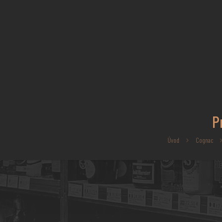
P
Úvod
Cognac