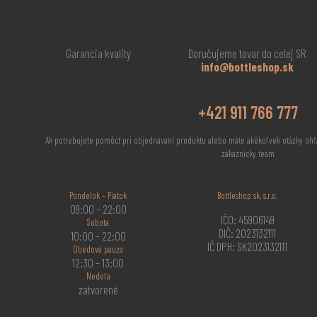
Garancia kvality
Doručujeme tovar do celej SR
info@bottleshop.sk
+421 911 766 777
Ak potrebujete pomôcť pri objednávaní produktu alebo máte akékoľvek otázky ohľ
zákaznícky team
Pondelok – Piatok
Bottleshop sk, s.r.o.
09:00 – 22:00
IČO: 45906149
Sobota
DIČ: 2023132111
10:00 – 22:00
IČ DPH: SK2023132111
Obedová pauza
12:30 – 13:00
Nedeľa
zatvorené